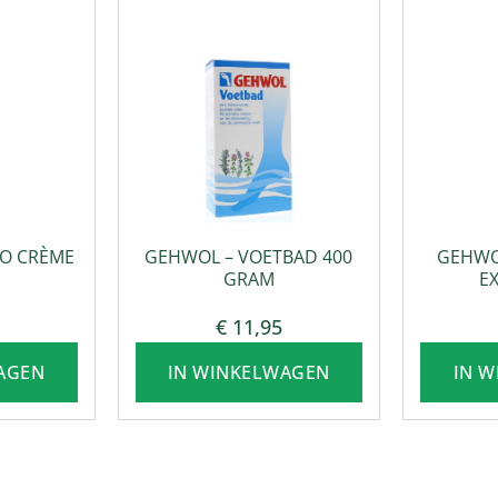
ING
VOETVERZORGING
VO
RO CRÈME
GEHWOL – VOETBAD 400
GEHWO
GRAM
EX
€
11,95
AGEN
IN WINKELWAGEN
IN 