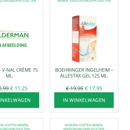
RZORGINGSPRODUCTEN
BENEN
,
VERZORGINGSPRODUCTEN
– V-NAL CRÈME 75
BOEHRINGER INGELHEIM –
ML.
ALLESTAX GEL 125 ML.
2,99
€
11,25
€
19,95
€
17,95
WINKELWAGEN
IN WINKELWAGEN
EN-VOETEN-BENEN
,
HANDEN-VOETEN-BENEN
,
RGINGSPRODUCTEN
,
VERZORGINGSPRODUCTEN
,