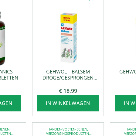
MENTEN
VOETVERZORGING
VO
ANICS –
GEHWOL – BALSEM
GEHWO
BLETTEN
DROGE/GESPRONGEN
HUID 125 ML.
€
18,99
AGEN
IN WINKELWAGEN
IN 
BENEN
,
HANDEN-VOETEN-BENEN
,
HAND
DUCTEN
,
VERZORGINGSPRODUCTEN
,
VERZO