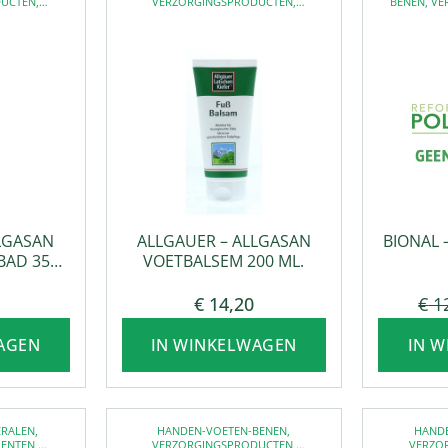
DUCTEN
,
VERZORGINGSPRODUCTEN
,
BENEN
,
VE
ING
VOETVERZORGING
LGASAN
ALLGAUER – ALLGASAN
BIONAL 
BAD 350
VOETBALSEM 200 ML.
€
14,20
€
1
AGEN
IN WINKELWAGEN
IN 
ERALEN
,
HANDEN-VOETEN-BENEN
,
HAND
MENTEN
,
VERZORGINGSPRODUCTEN
,
VERZO