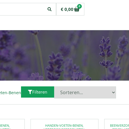
0
€
0,00
Filteren
eten-Benen
BENEN
,
HANDEN-VOETEN-BENEN
,
BEENVERZO