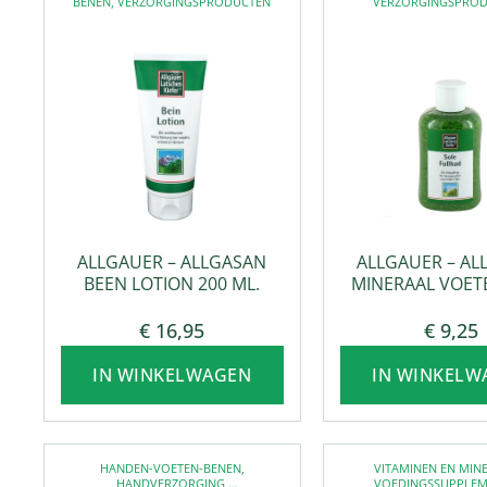
BENEN
,
VERZORGINGSPRODUCTEN
VERZORGINGSPRO
VOETVERZORG
ALLGAUER – ALLGASAN
ALLGAUER – AL
BEEN LOTION 200 ML.
MINERAAL VOET
GRAM
€
16,95
€
9,25
IN WINKELWAGEN
IN WINKELW
HANDEN-VOETEN-BENEN
,
VITAMINEN EN MIN
HANDVERZORGING
,
VOEDINGSSUPPLE