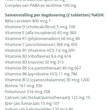
Complex van PABA en lecithine 100 mg
Samenstelling per dagdosering (2 tabletten) %ADH:
Bèta-caroteen 800 mcg *
Vitamine D (cholecalciferol) 5 mcg 100
Vitamine E (alfa tocopherol) 43 mg 360
Vitamine K1 (phytomenadion) 60 mcg 80
Vitamine C (ascorbinezuur) 360 mg 450
Vitamine B1 (thiamine HCl) 7,6 mg 691
Vitamine B2 (riboflavine) 8,6 mg 614
Vitamine B3 (niacine) 50 mg 313
Vitamine B5 (ca pantothenaat) 40 mg 667
Vitamine B6 (pyridoxine HCl) 11 mg 786
Vitamine B12 (cyanocobalamine) 30 mcg 1200
Biotine 167 mcg 334
Foliumzuur 516 mcg 258
Calcium (als fosfaat/pantothenaat)) 122 mg 15
IJzer (als fumaraat) 15 mg 107
Jodium (als kaliumjodide) 120 mcg 80