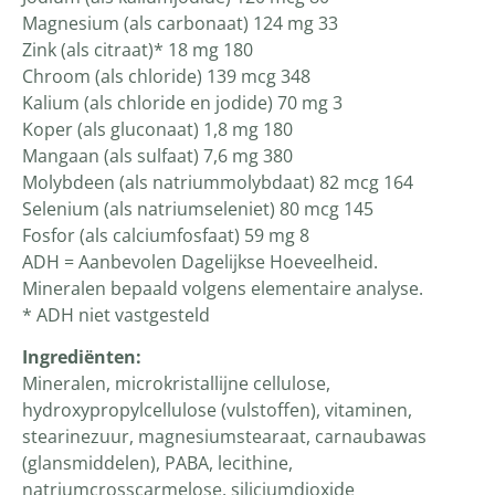
Magnesium (als carbonaat) 124 mg 33
Zink (als citraat)* 18 mg 180
Chroom (als chloride) 139 mcg 348
Kalium (als chloride en jodide) 70 mg 3
Koper (als gluconaat) 1,8 mg 180
Mangaan (als sulfaat) 7,6 mg 380
Molybdeen (als natriummolybdaat) 82 mcg 164
Selenium (als natriumseleniet) 80 mcg 145
Fosfor (als calciumfosfaat) 59 mg 8
ADH = Aanbevolen Dagelijkse Hoeveelheid.
Mineralen bepaald volgens elementaire analyse.
* ADH niet vastgesteld
Ingrediënten:
Mineralen, microkristallijne cellulose,
hydroxypropylcellulose (vulstoffen), vitaminen,
stearinezuur, magnesiumstearaat, carnaubawas
(glansmiddelen), PABA, lecithine,
natriumcrosscarmelose, siliciumdioxide