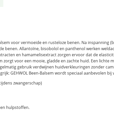
em voor vermoeide en rusteloze benen. Na inspanning (bv s
e benen. Allantoïne, bisobolol en panthenol werken weldadi
racten en hamamelisextract zorgen ervoor dat de elasticitei
zorgt voor een mooie, gladde en zachte huid. Een lichte 
 regelmatig gebruik verdwijnen huidverkleuringen zonder ca
angrijk: GEHWOL Been-Balsem wordt speciaal aanbevolen bij
tijdens zwangerschap)
 en hulpstoffen.