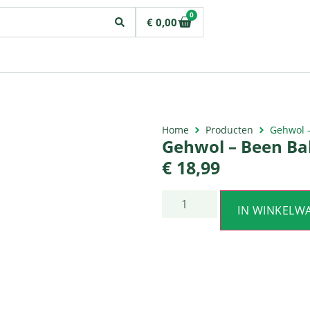
0
€
0,00
Home
Producten
Gehwol 
Gehwol – Been Ba
€
18,99
IN WINKELW