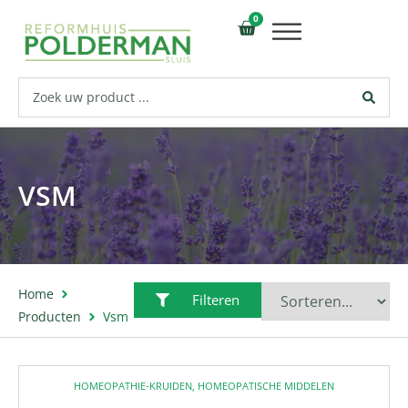
0
VSM
Home
Filteren
Producten
Vsm
HOMEOPATHIE-KRUIDEN
,
HOMEOPATISCHE MIDDELEN