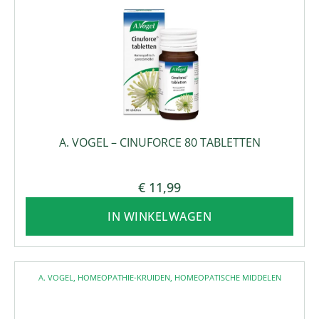
A. VOGEL – CINUFORCE 80 TABLETTEN
€
11,99
IN WINKELWAGEN
A. VOGEL
,
HOMEOPATHIE-KRUIDEN
,
HOMEOPATISCHE MIDDELEN