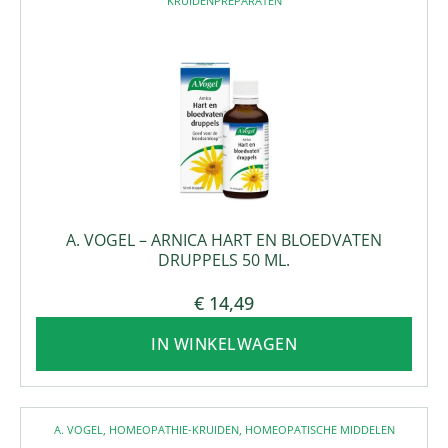
KRUIDENPREPARATEN
A. VOGEL – ARNICA HART EN BLOEDVATEN
DRUPPELS 50 ML.
€
14,49
IN WINKELWAGEN
A. VOGEL
,
HOMEOPATHIE-KRUIDEN
,
HOMEOPATISCHE MIDDELEN