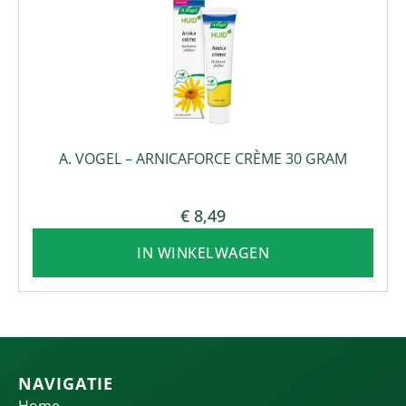
A. VOGEL – ARNICAFORCE CRÈME 30 GRAM
€
8,49
IN WINKELWAGEN
NAVIGATIE
Home