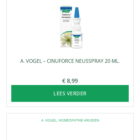
A. VOGEL – CINUFORCE NEUSSPRAY 20 ML.
€
8,99
LEES VERDER
A. VOGEL
,
HOMEOPATHIE-KRUIDEN