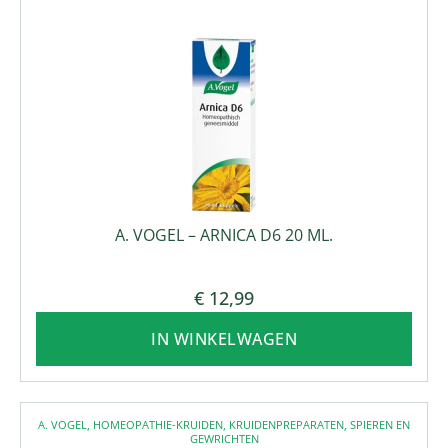
A. VOGEL – ARNICA D6 20 ML.
€
12,99
IN WINKELWAGEN
A. VOGEL
,
HOMEOPATHIE-KRUIDEN
,
KRUIDENPREPARATEN
,
SPIEREN EN
GEWRICHTEN