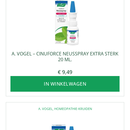
A. VOGEL – CINUFORCE NEUSSPRAY EXTRA STERK
20 ML.
€
9,49
IN WINKELWAGEN
A. VOGEL
,
HOMEOPATHIE-KRUIDEN