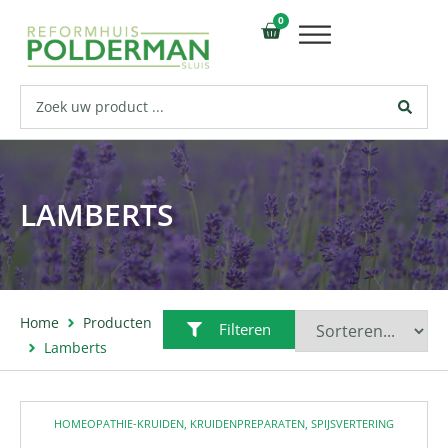
0
LAMBERTS
Home
Producten
Filteren
Lamberts
HOMEOPATHIE-KRUIDEN
,
KRUIDENPREPARATEN
,
SPIJSVERTERING