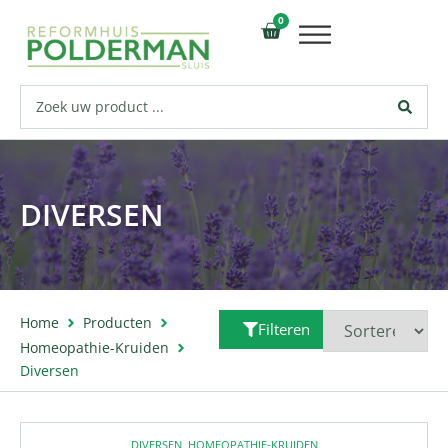
0
DIVERSEN
Home
Producten
Filteren
Homeopathie-Kruiden
Diversen
DIVERSEN
,
HOMEOPATHIE-KRUIDEN