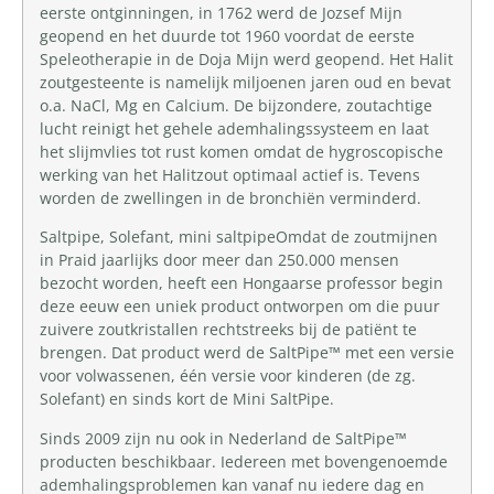
eerste ontginningen, in 1762 werd de Jozsef Mijn
geopend en het duurde tot 1960 voordat de eerste
Speleotherapie in de Doja Mijn werd geopend. Het Halit
zoutgesteente is namelijk miljoenen jaren oud en bevat
o.a. NaCl, Mg en Calcium. De bijzondere, zoutachtige
lucht reinigt het gehele ademhalingssysteem en laat
het slijmvlies tot rust komen omdat de hygroscopische
werking van het Halitzout optimaal actief is. Tevens
worden de zwellingen in de bronchiën verminderd.
Saltpipe, Solefant, mini saltpipeOmdat de zoutmijnen
in Praid jaarlijks door meer dan 250.000 mensen
bezocht worden, heeft een Hongaarse professor begin
deze eeuw een uniek product ontworpen om die puur
zuivere zoutkristallen rechtstreeks bij de patiënt te
brengen. Dat product werd de SaltPipe™ met een versie
voor volwassenen, één versie voor kinderen (de zg.
Solefant) en sinds kort de Mini SaltPipe.
Sinds 2009 zijn nu ook in Nederland de SaltPipe™
producten beschikbaar. Iedereen met bovengenoemde
ademhalingsproblemen kan vanaf nu iedere dag en