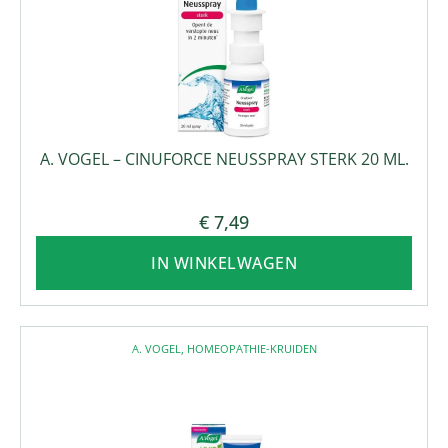
A. VOGEL – CINUFORCE NEUSSPRAY STERK 20 ML.
€
7,49
IN WINKELWAGEN
A. VOGEL
,
HOMEOPATHIE-KRUIDEN