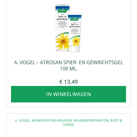
A. VOGEL – ATROSAN SPIER- EN GEWRICHTSGEL
100 ML.
€
13,49
IN WINKELWAGEN
A. VOGEL
,
HOMEOPATHIE-KRUIDEN
,
KRUIDENPREPARATEN
,
RUST &
STRESS