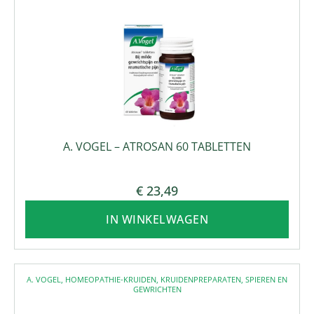
A. VOGEL – ATROSAN 60 TABLETTEN
€
23,49
IN WINKELWAGEN
A. VOGEL
,
HOMEOPATHIE-KRUIDEN
,
KRUIDENPREPARATEN
,
SPIEREN EN
GEWRICHTEN