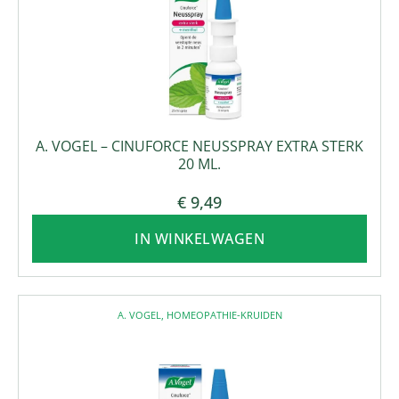
A. VOGEL – CINUFORCE NEUSSPRAY EXTRA STERK
20 ML.
€
9,49
IN WINKELWAGEN
A. VOGEL
,
HOMEOPATHIE-KRUIDEN