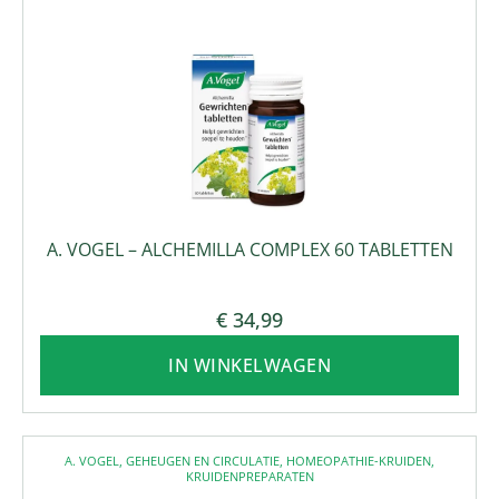
A. VOGEL – ALCHEMILLA COMPLEX 60 TABLETTEN
€
34,99
IN WINKELWAGEN
A. VOGEL
,
GEHEUGEN EN CIRCULATIE
,
HOMEOPATHIE-KRUIDEN
,
KRUIDENPREPARATEN