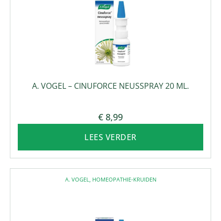
A. VOGEL – CINUFORCE NEUSSPRAY 20 ML.
€
8,99
LEES VERDER
A. VOGEL
,
HOMEOPATHIE-KRUIDEN