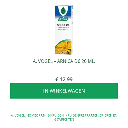
A. VOGEL – ARNICA D6 20 ML.
€
12,99
IN WINKELWAGEN
A. VOGEL
,
HOMEOPATHIE-KRUIDEN
,
KRUIDENPREPARATEN
,
SPIEREN EN
GEWRICHTEN