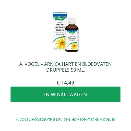
A. VOGEL – ARNICA HART EN BLOEDVATEN
DRUPPELS 50 ML.
€
14,49
IN WINKELWAGEN
A. VOGEL
,
HOMEOPATHIE-KRUIDEN
,
HOMEOPATISCHE MIDDELEN