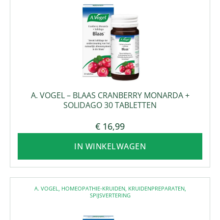
A. VOGEL – BLAAS CRANBERRY MONARDA +
SOLIDAGO 30 TABLETTEN
€
16,99
IN WINKELWAGEN
A. VOGEL
,
HOMEOPATHIE-KRUIDEN
,
KRUIDENPREPARATEN
,
SPIJSVERTERING