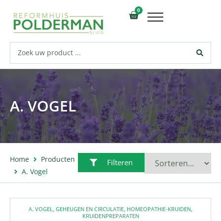
0
A. VOGEL
Home
Producten
Filteren
A. Vogel
A. VOGEL
,
GEHEUGEN EN CIRCULATIE
,
HOMEOPATHIE-KRUIDEN
,
KRUIDENPREPARATEN