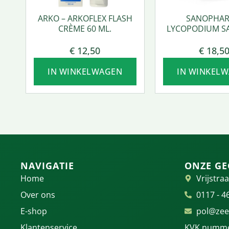
ARKO – ARKOFLEX FLASH
SANOPHAR
CRÈME 60 ML.
LYCOPODIUM S
50 ML.
€
12,50
€
18,5
IN WINKELWAGEN
IN WINKEL
NAVIGATIE
ONZE GE
Home
Vrijstraa
Over ons
0117 - 4
E-shop
pol@zee
Klantenservice
KVK numme