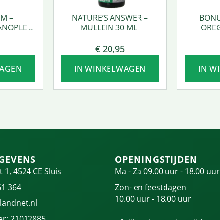
M –
NATURE’S ANSWER –
BONU
ANOPLEX
MULLEIN 30 ML.
OREG
0
€
20,95
WAGEN
IN WINKELWAGEN
IN W
GEVENS
OPENINGSTIJDEN
t 1, 4524 CE Sluis
Ma - Za 09.00 uur - 18.00 uur
61 364
Zon- en feestdagen
10.00 uur - 18.00 uur
landnet.nl
r: 21012885