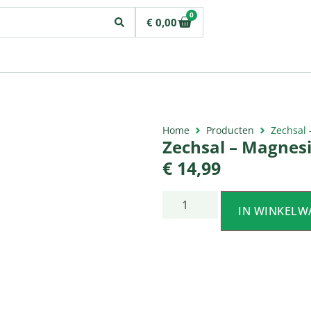
0
€
0,00
Home
Producten
Zechsal 
Zechsal – Magnesi
€
14,99
IN WINKELW