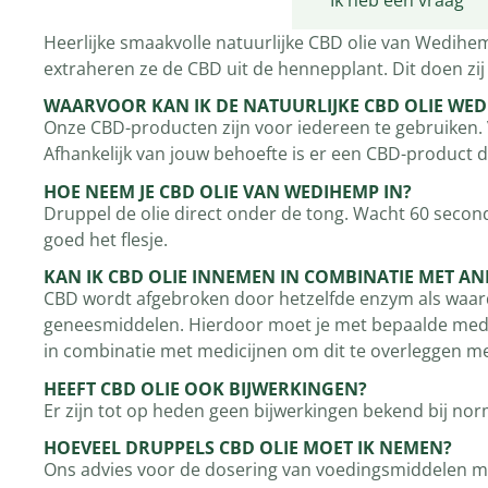
Productomschrijving
Ik heb een vraag
Heerlijke smaakvolle natuurlijke CBD olie van Wedihe
extraheren ze de CBD uit de hennepplant. Dit doen zij
WAARVOOR KAN IK DE NATUURLIJKE CBD OLIE WE
Onze CBD-producten zijn voor iedereen te gebruiken.
Afhankelijk van jouw behoefte is er een CBD-product da
HOE NEEM JE CBD OLIE VAN WEDIHEMP IN?
Druppel de olie direct onder de tong. Wacht 60 second
goed het flesje.
KAN IK CBD OLIE INNEMEN IN COMBINATIE MET AN
CBD wordt afgebroken door hetzelfde enzym als waard
geneesmiddelen. Hierdoor moet je met bepaalde medic
in combinatie met medicijnen om dit te overleggen me
HEEFT CBD OLIE OOK BIJWERKINGEN?
Er zijn tot op heden geen bijwerkingen bekend bij nor
HOEVEEL DRUPPELS CBD OLIE MOET IK NEMEN?
Ons advies voor de dosering van voedingsmiddelen met 