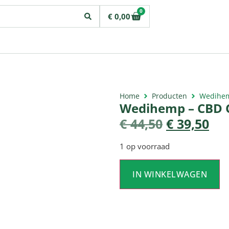
0
€
0,00
Home
Producten
Wedihemp
Wedihemp – CBD O
€
44,50
€
39,50
1 op voorraad
IN WINKELWAGEN