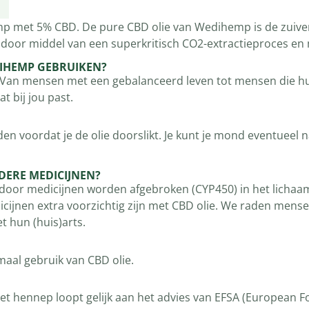
mp met 5% CBD. De pure CBD olie van Wedihemp is de zuivers
 door middel van een superkritisch CO2-extractieproces en 
DIHEMP GEBRUIKEN?
 Van mensen met een gebalanceerd leven tot mensen die hun 
t bij jou past.
en voordat je de olie doorslikt. Je kunt je mond eventueel 
DERE MEDICIJNEN?
oor medicijnen worden afgebroken (CYP450) in het lichaam.
ijnen extra voorzichtig zijn met CBD olie. We raden mense
t hun (huis)arts.
maal gebruik van CBD olie.
hennep loopt gelijk aan het advies van EFSA (European Food 