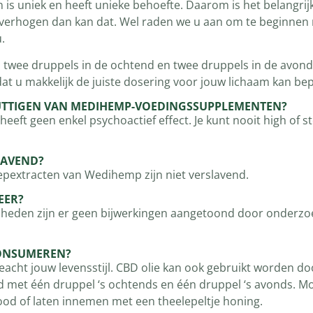
 is uniek en heeft unieke behoefte. Daarom is het belangri
n verhogen dan kan dat. Wel raden we u aan om te beginnen 
.
 twee druppels in de ochtend en twee druppels in de avond
dat u makkelijk de juiste dosering voor jouw lichaam kan be
NUTTIGEN VAN MEDIHEMP-VOEDINGSSUPPLEMENTEN?
eeft geen enkel psychoactief effect. Je kunt nooit high of
LAVEND?
epextracten van Wedihemp zijn niet verslavend.
EER?
p heden zijn er geen bijwerkingen aangetoond door onderzo
CONSUMEREN?
eacht jouw levensstijl. CBD olie kan ook gebruikt worden do
ld met één druppel ‘s ochtends en één druppel ‘s avonds. Mo
ood of laten innemen met een theelepeltje honing.