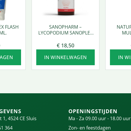
EX FLASH
SANOPHARM –
NATUR
ML.
LYCOPODIUM SANOPLEX
MUL
50 ML.
0
€
18,50
WAGEN
IN WINKELWAGEN
IN W
GEVENS
OPENINGSTIJDEN
t 1, 4524 CE Sluis
Ma - Za 09.00 uur - 18.00 uur
61 364
Zon- en feestdagen