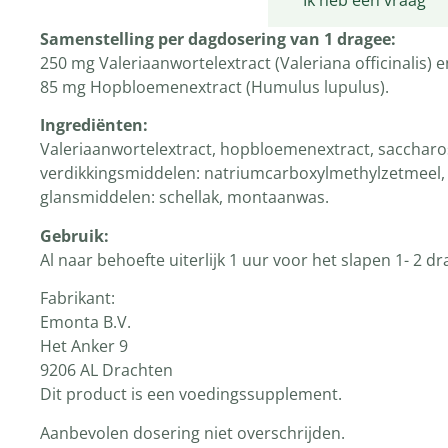
Productomschrijving
Ik heb een vraag
Samenstelling per dagdosering van 1 dragee:
250 mg Valeriaanwortelextract (Valeriana officinalis) e
85 mg Hopbloemenextract (Humulus lupulus).
Ingrediënten:
Valeriaanwortelextract, hopbloemenextract, saccharose
verdikkingsmiddelen: natriumcarboxylmethylzetmeel, A
glansmiddelen: schellak, montaanwas.
Gebruik:
Al naar behoefte uiterlijk 1 uur voor het slapen 1- 2 
Fabrikant:
Emonta B.V.
Het Anker 9
9206 AL Drachten
Dit product is een voedingssupplement.
Aanbevolen dosering niet overschrijden.