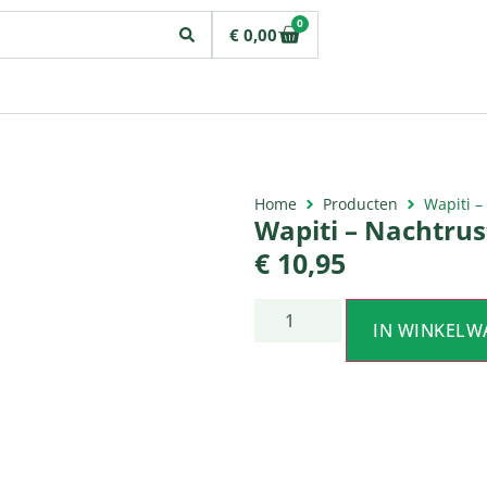
0
€
0,00
Home
Producten
Wapiti –
Wapiti – Nachtrus
€
10,95
IN WINKELW