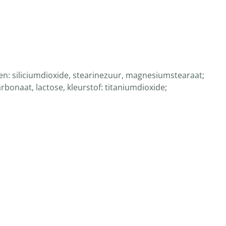
en: siliciumdioxide, stearinezuur, magnesiumstearaat;
onaat, lactose, kleurstof: titaniumdioxide;