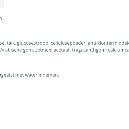
n
, talk, glucosestroop, cellulosepoeder, anti-klontermiddel
rabische gom, zetmeel acetaat, tragacanthgom; calciumcarb
dragee(s) met water innemen.