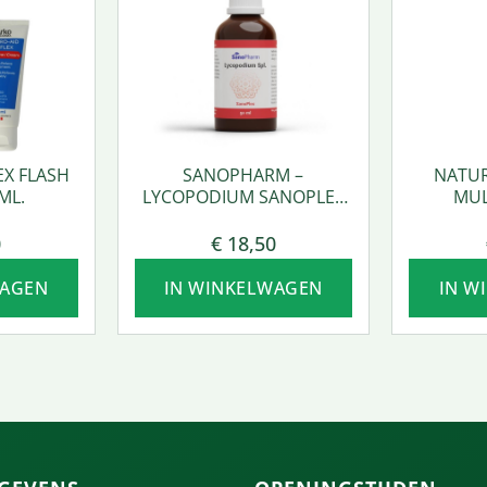
EX FLASH
SANOPHARM –
NATUR
ML.
LYCOPODIUM SANOPLEX
MUL
50 ML.
0
€
18,50
WAGEN
IN WINKELWAGEN
IN W