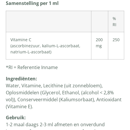
Samenstelling per 1 ml
%
RI
Vitamine C
200
250
(ascorbinezuur, kalium-L-ascorbaat,
mg
natrium-L-ascorbaat)
*RI = Referentie Inname
Ingrediënten
:
Water, Vitamine, Lecithine (uit zonnebloem),
Oplosmiddelen (Glycerol, Ethanol, (alcohol < 2,8%
vol)), Conserveermiddel (Kaliumsorbaat), Antioxidant
(Vitamine E).
Gebruik:
1-2 maal daags 2-3 ml afmeten en onverdund