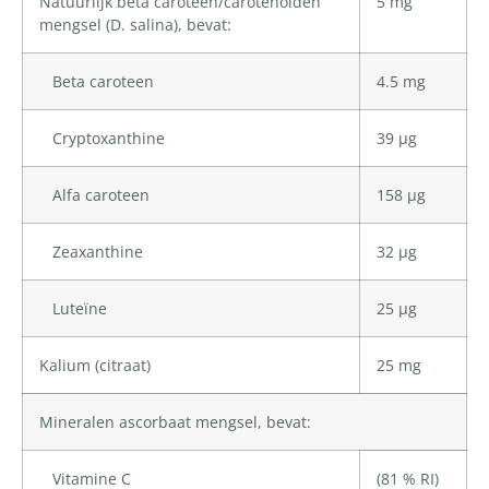
Natuurlijk beta caroteen/carotenoïden
5 mg
mengsel (D. salina), bevat:
Beta caroteen
4.5 mg
Cryptoxanthine
39 µg
Alfa caroteen
158 µg
Zeaxanthine
32 µg
Luteïne
25 µg
Kalium
(citraat)
25 mg
Mineralen ascorbaat mengsel, bevat:
Vitamine C
(81 % RI)