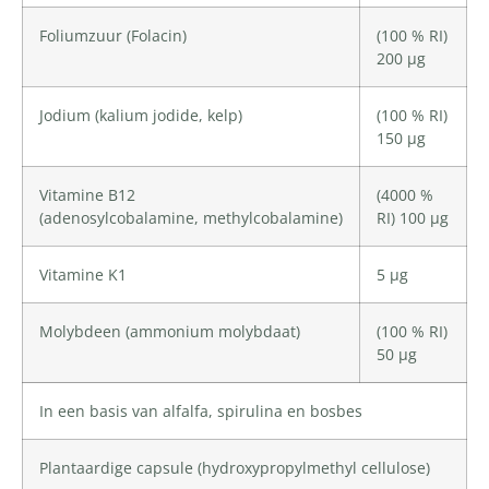
Foliumzuur
(Folacin)
(100 % RI)
200 µg
Jodium
(kalium jodide,
kelp
)
(100 % RI)
150 µg
Vitamine B12
(4000 %
(adenosylcobalamine,
methylcobalamine
)
RI) 100 µg
Vitamine K1
5 µg
Molybdeen
(ammonium molybdaat)
(100 % RI)
50 µg
In een basis van alfalfa, spirulina en bosbes
Plantaardige capsule (
hydroxypropylmethyl cellulose
)