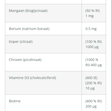
Mangaan
(bisglycinaat)
(50 % RI)
1 mg
Borium
(natrium boraat)
0.5 mg
Koper
(citraat)
(100 % RI)
1000 µg
Chroom
(picolinaat)
(1000 %
RI) 400 µg
Vitamine D3 (
cholecalciferol
)
(400 IE)
(200 % RI)
10 µg
Biotine
(400 % RI)
200 µg