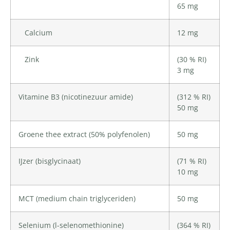
65 mg
Calcium
12 mg
Zink
(30 % RI)
3 mg
Vitamine B3 (nicotinezuur amide)
(312 % RI)
50 mg
Groene thee extract (50% polyfenolen)
50 mg
IJzer
(bisglycinaat)
(71 % RI)
10 mg
MCT (medium chain triglyceriden)
50 mg
Selenium
(l-selenomethionine)
(364 % RI)