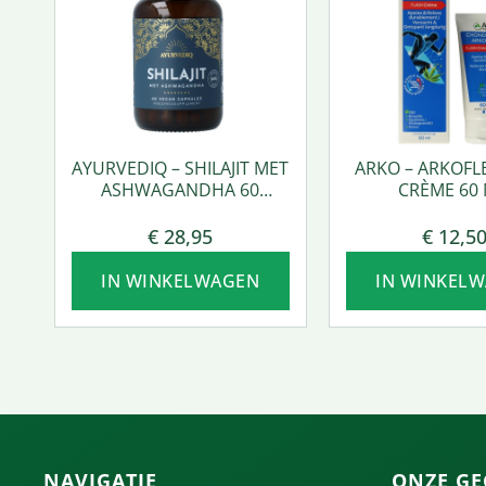
AYURVEDIQ – SHILAJIT MET
ARKO – ARKOFL
ASHWAGANDHA 60
CRÈME 60 
VCAPS.
€
28,95
€
12,5
IN WINKELWAGEN
IN WINKEL
NAVIGATIE
ONZE GE