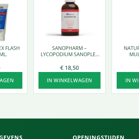
EX FLASH
SANOPHARM –
NATUR
ML.
LYCOPODIUM SANOPLEX
MUL
50 ML.
0
€
18,50
WAGEN
IN WINKELWAGEN
IN W
GEVENS
OPENINGSTIJDEN