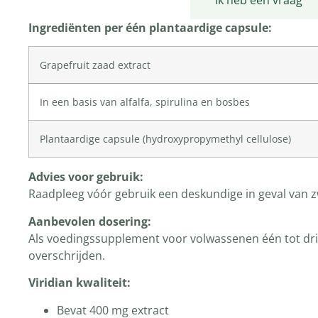
Productomschrijving
Ik heb een vraag
Ingrediënten per één plantaardige capsule:
Grapefruit zaad extract
In een basis van alfalfa, spirulina en bosbes
Plantaardige capsule (hydroxypropymethyl cellulose)
Advies voor gebruik:
Raadpleeg vóór gebruik een deskundige in geval van z
Aanbevolen dosering:
Als voedingssupplement voor volwassenen één tot drie 
overschrijden.
Viridian kwaliteit:
Bevat 400 mg extract