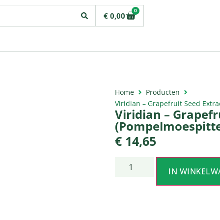
0
€
0,00
Home
Producten
Viridian – Grapefruit Seed Extr
Viridian – Grapefr
(Pompelmoespitte
€
14,65
IN WINKELW