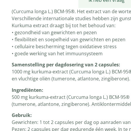
Productomschrijving
Ik heb een vraag
(Curcuma longa L.) BCM-95®. Het extract van de wortels
Verschillende internationale studies hebben zijn gun
Kurkuma extract draagt bij tot het behoud van:
• gezondheid van gewrichten en pezen
• flexibiliteit en soepelheid van gewrichten en pezen
• cellulaire bescherming tegen oxidatieve stress
• goede werking van het immuunsysteem
Samenstelling per dagdosering van 2 capsules:
1000 mg kurkuma-extract (Curcuma longa L.) BCM-9
en vluchtige oliën (tumerone, atlantone, zingiberone
Ingrediënten:
500 mg kurkuma-extract (Curcuma longa L.) BCM-95®
(tumerone, atlantone, zingiberone). Antiklontermidd
Gebruik:
Gewrichten: 1 tot 2 capsules per dag op aanraden van
Pezen: 2 capsules per dag gedurende één week. In te 