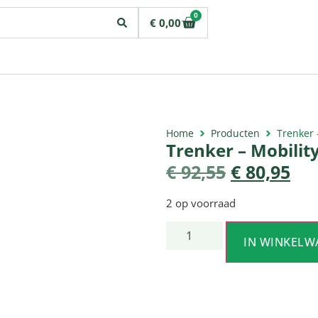
0
€
0,00
Home
Producten
Trenker 
Trenker – Mobilit
€
92,55
€
80,95
2 op voorraad
IN WINKELW