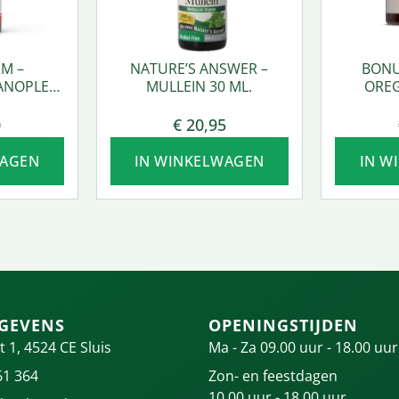
M –
NATURE’S ANSWER –
BONU
ANOPLEX
MULLEIN 30 ML.
OREG
0
€
20,95
WAGEN
IN WINKELWAGEN
IN W
GEVENS
OPENINGSTIJDEN
t 1, 4524 CE Sluis
Ma - Za 09.00 uur - 18.00 uur
61 364
Zon- en feestdagen
10.00 uur - 18.00 uur