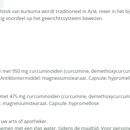
tok van kurkuma wordt traditioneel in Azië, meer in het bij
stig voordeel op het gewrichtssysteem bewezen.
5® met 950 mg curcuminoïden (curcumine, demethoxycurcu
). Antiklontermiddel: magnesiumstearaat. Capsule: hypromel
 met 475 mg curcuminoïden (curcumine, demethoxycurcumi
el: magnesiumstearaat. Capsule: hypromellose
 uw arts of apotheker.
nemen met een glas water, tijdens de maaltijd. Voor perso