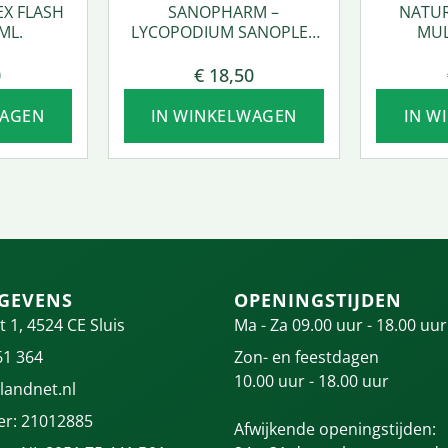
EX FLASH
SANOPHARM –
NATUR
ML.
LYCOPODIUM SANOPLEX
MUL
50 ML.
0
€
18,50
WAGEN
IN WINKELWAGEN
IN W
GEVENS
OPENINGSTIJDEN
t 1, 4524 CE Sluis
Ma - Za 09.00 uur - 18.00 uur
61 364
Zon- en feestdagen
10.00 uur - 18.00 uur
landnet.nl
r: 21012885
Afwijkende openingstijden: