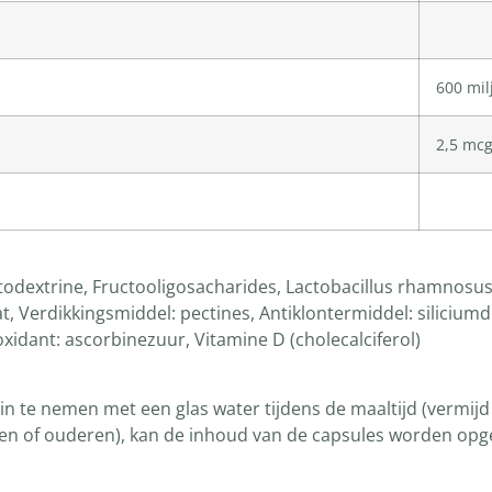
600 mil
2,5 mc
odextrine, Fructooligosacharides, Lactobacillus rhamnosus 
, Verdikkingsmiddel: pectines, Antiklontermiddel: silicium
oxidant: ascorbinezuur, Vitamine D (cholecalciferol)
 in te nemen met een glas water tijdens de maaltijd (vermij
n of ouderen), kan de inhoud van de capsules worden opgelo