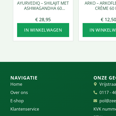
AYURVEDIQ – SHILAJIT MET
ARKO – ARKOFL
ASHWAGANDHA 60
CRÈME 60 
VCAPS.
€
28,95
€
12,5
IN WINKELWAGEN
IN WINKEL
NAVIGATIE
ONZE GE
Home
Vrijstraa
Over ons
0117 - 4
E-shop
pol@zee
Klantenservice
KVK numme