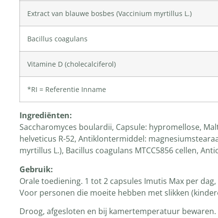
Extract van blauwe bosbes (Vaccinium myrtillus L.)
Bacillus coagulans
Vitamine D (cholecalciferol)
*RI = Referentie Inname
Ingrediënten
:
Saccharomyces boulardii, Capsule: hypromellose, Malt
helveticus R-52, Antiklontermiddel: magnesiumstearaat
myrtillus L.), Bacillus coagulans MTCC5856 cellen, Anti
Gebruik:
Orale toediening. 1 tot 2 capsules Imutis Max per dag,
Voor personen die moeite hebben met slikken (kindere
Droog, afgesloten en bij kamertemperatuur bewaren.