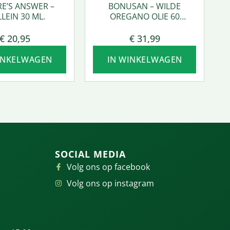
E’S ANSWER –
BONUSAN – WILDE
LEIN 30 ML.
OREGANO OLIE 60
SOFTGEL
€
20,95
€
31,99
INKELWAGEN
IN WINKELWAGEN
SOCIAL MEDIA
Volg ons op facebook
Volg ons op instagram