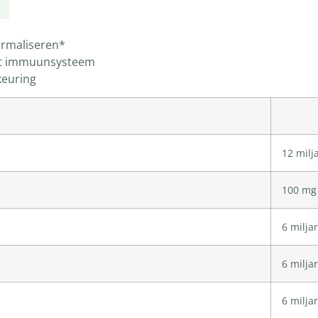
ormaliseren*
het immuunsysteem
keuring
12 milj
100 mg
6 milja
6 milja
6 milja