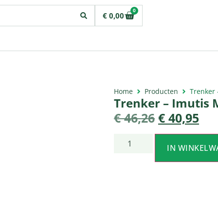
0
€
0,00
Home
Producten
Trenker 
Trenker – Imutis 
€
46,26
€
40,95
IN WINKELW