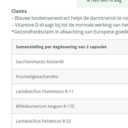
Productomschrijving
Ik heb een vraag
Claims
– Blauwe bosbessenextract helpt de darmtransit te n
– Vitamine D draagt bij tot de normale werking van 
*Gezondheidsclaim in afwachting van Europese goed
Samenstelling per dagdosering van 2 capsules
Saccharomyces boulardii
Fructooligosacharides
Lactobacillus rhamnosus R-11
Bifidobacterium longum R-175
Lactobacillus helveticus R-52