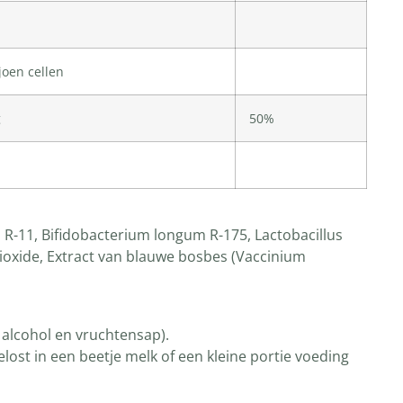
joen cellen
g
50%
R-11, Bifidobacterium longum R-175, Lactobacillus
dioxide, Extract van blauwe bosbes (Vaccinium
d alcohol en vruchtensap).
st in een beetje melk of een kleine portie voeding