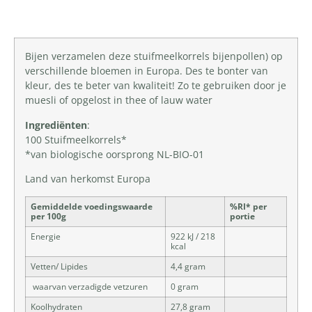
Bijen verzamelen deze stuifmeelkorrels bijenpollen) op
verschillende bloemen in Europa. Des te bonter van
kleur, des te beter van kwaliteit! Zo te gebruiken door je
muesli of opgelost in thee of lauw water
Ingrediënten
:
100 Stuifmeelkorrels*
*van biologische oorsprong NL-BIO-01
Land van herkomst Europa
Gemiddelde voedingswaarde
%RI* per
per 100g
portie
Energie
922 kJ / 218
kcal
Vetten/ Lipides
4,4 gram
waarvan verzadigde vetzuren
0 gram
Koolhydraten
27,8 gram