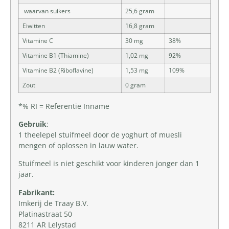
waarvan suikers
25,6 gram
Eiwitten
16,8 gram
Vitamine C
30 mg
38%
Vitamine B1 (Thiamine)
1,02 mg
92%
Vitamine B2 (Riboflavine)
1,53 mg
109%
Zout
0 gram
*% RI = Referentie Inname
Gebruik
:
1 theelepel stuifmeel door de yoghurt of muesli
mengen of oplossen in lauw water.
Stuifmeel is niet geschikt voor kinderen jonger dan 1
jaar.
Fabrikant:
Imkerij de Traay B.V.
Platinastraat 50
8211 AR Lelystad