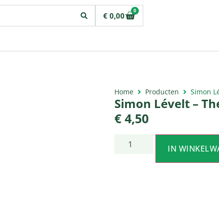
0
€
0,00
Home
Producten
Simon Lé
Simon Lévelt – The
€
4,50
IN WINKELW