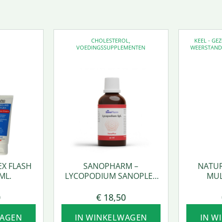
CHOLESTEROL
,
KEEL - G
VOEDINGSSUPPLEMENTEN
WEERSTAN
EX FLASH
SANOPHARM –
NATUR
ML.
LYCOPODIUM SANOPLEX
MUL
50 ML.
0
€
18,50
WAGEN
IN WINKELWAGEN
IN W