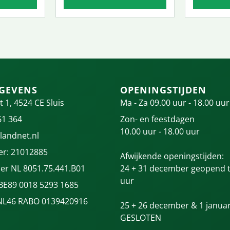
GEVENS
OPENINGSTIJDEN
t 1, 4524 CE Sluis
Ma - Za 09.00 uur - 18.00 uur
61 364
Zon- en feestdagen
10.00 uur - 18.00 uur
landnet.nl
r: 21012885
Afwijkende openingstijden:
r NL 8051.75.441.B01
24 + 31 december geopend t
uur
 BE89 0018 5293 1685
NL46 RABO 0139420916
25 + 26 december & 1 januar
GESLOTEN