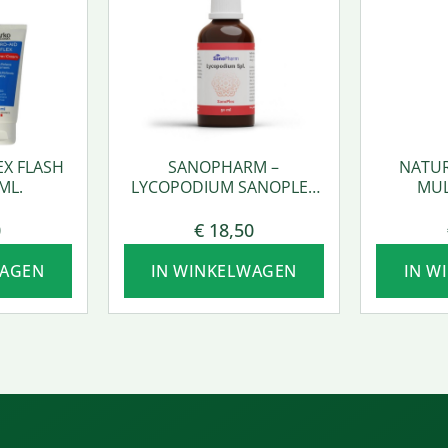
EX FLASH
SANOPHARM –
NATUR
ML.
LYCOPODIUM SANOPLEX
MUL
50 ML.
0
€
18,50
WAGEN
IN WINKELWAGEN
IN W