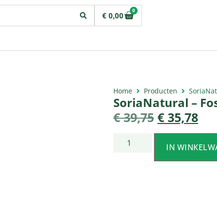
0
€
0,00
Home
Producten
SoriaNat
SoriaNatural – Fo
€
39,75
€
35,78
IN WINKELW