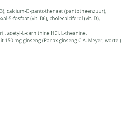
t. B3), calcium-D-pantothenaat (pantotheenzuur),
-fosfaat (vit. B6), cholecalciferol (vit. D),
ij, acetyl-L-carnithine HCl, L-theanine,
t 150 mg ginseng (Panax ginseng C.A. Meyer, wortel)