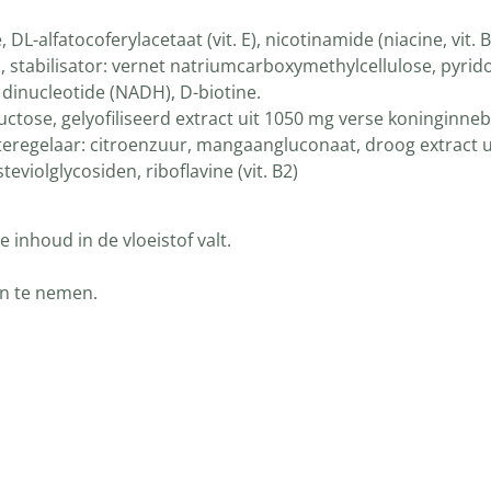
 DL-alfatocoferylacetaat (vit. E), nicotinamide (niacine, vi
tabilisator: vernet natriumcarboxymethylcellulose, pyridoxal-5
 dinucleotide (NADH), D-biotine.
uctose, gelyofiliseerd extract uit 1050 mg verse koninginnebr
regelaar: citroenzuur, mangaangluconaat, droog extract ui
violglycosiden, riboflavine (vit. B2)
 inhoud in de vloeistof valt.
in te nemen.