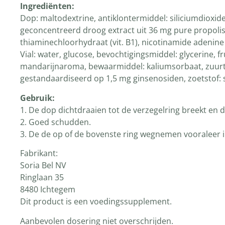
Ingrediënten
:
Dop: maltodextrine, antiklontermiddel: siliciumdioxide,
geconcentreerd droog extract uit 36 mg pure propolis, s
thiaminechloorhydraat (vit. B1), nicotinamide adenine
Vial: water, glucose, bevochtigingsmiddel: glycerine, fr
mandarijnaroma, bewaarmiddel: kaliumsorbaat, zuurte
gestandaardiseerd op 1,5 mg ginsenosiden, zoetstof: ste
Gebruik:
1. De dop dichtdraaien tot de verzegelring breekt en de
2. Goed schudden.
3. De de op of de bovenste ring wegnemen vooraleer 
Fabrikant:
Soria Bel NV
Ringlaan 35
8480 Ichtegem
Dit product is een voedingssupplement.
Aanbevolen dosering niet overschrijden.