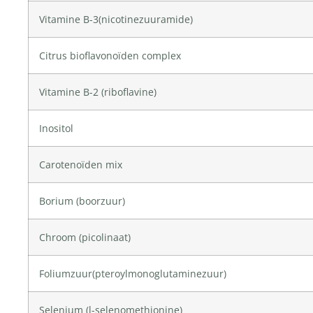
Vitamine B-3
(
nicotinezuuramide
)
Citrus bioflavonoïden complex
Vitamine B-2
(riboflavine)
Inositol
Carotenoïden mix
Borium
(boorzuur)
Chroom
(picolinaat)
Foliumzuur
(pteroylmonoglutaminezuur)
Selenium
(l-selenomethionine)