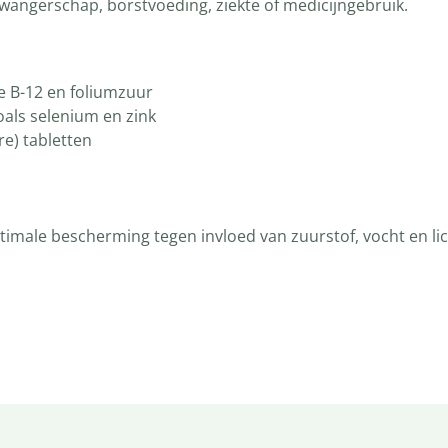
wangerschap, borstvoeding, ziekte of medicijngebruik.
e B-12 en foliumzuur
oals selenium en zink
re) tabletten
imale bescherming tegen invloed van zuurstof, vocht en li
tbu