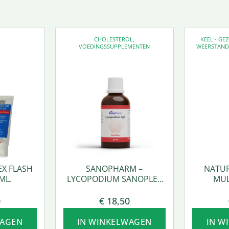
CHOLESTEROL
,
KEEL - G
VOEDINGSSUPPLEMENTEN
WEERSTAN
EX FLASH
SANOPHARM –
NATUR
ML.
LYCOPODIUM SANOPLEX
MUL
50 ML.
0
€
18,50
WAGEN
IN WINKELWAGEN
IN W