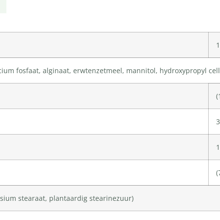
lcium fosfaat, alginaat, erwtenzetmeel,
mannitol
,
hydroxypropyl cel
(
(
sium stearaat, plantaardig stearinezuur)