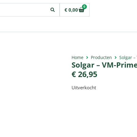
0
€
0,00
Home
Producten
Solgar –
Solgar – VM-Prim
€
26,95
Uitverkocht