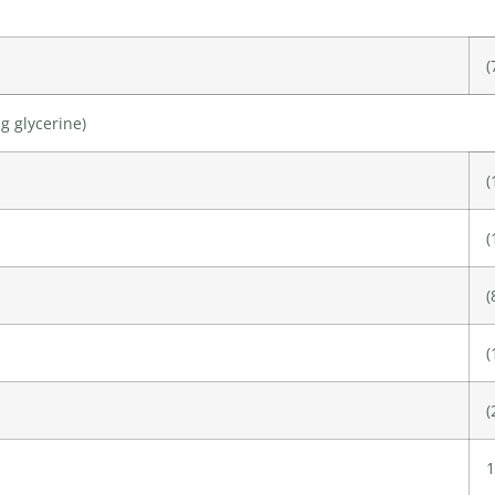
(
g glycerine
)
(
(
(
(
(
1