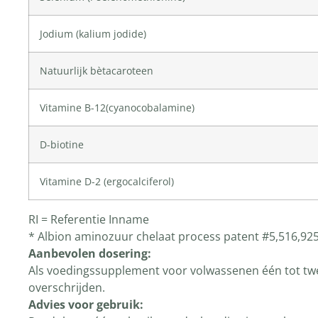
Jodium
(kalium jodide)
Natuurlijk bètacaroteen
Vitamine B-12
(
cyanocobalamine
)
D-biotine
Vitamine D-2 (
ergocalciferol
)
RI = Referentie Inname
* Albion aminozuur chelaat process patent #5,516,92
Aanbevolen dosering:
Als voedingssupplement voor volwassenen één tot twee 
overschrijden.
Advies voor gebruik: