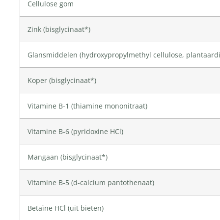
Cellulose gom
Zink
(bisglycinaat*)
Glansmiddelen (
hydroxypropylmethyl cellulose
,
plantaardi
Koper
(bisglycinaat*)
Vitamine B-1
(thiamine mononitraat)
Vitamine B-6
(pyridoxine HCl)
Mangaan
(bisglycinaat*)
Vitamine B-5
(d-calcium pantothenaat)
Betaïne HCl
(uit bieten)