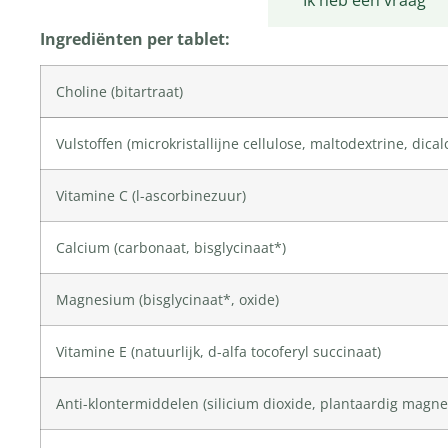
Productomschrijving
Ik heb een vraag
Ingrediënten per tablet:
Choline
(bitartraat)
Vulstoffen (
microkristallijne cellulose
,
maltodextrine
, dica
Vitamine C
(l-ascorbinezuur)
Calcium
(carbonaat, bisglycinaat*)
Magnesium
(bisglycinaat*, oxide)
Vitamine E
(natuurlijk, d-alfa tocoferyl succinaat)
Anti-klontermiddelen (
silicium dioxide
, plantaardig magne