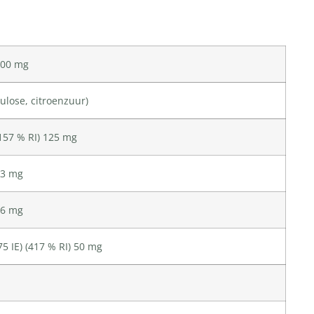
100 mg
lulose
, citroenzuur)
157 % RI) 125 mg
33 mg
16 mg
75 IE) (417 % RI) 50 mg