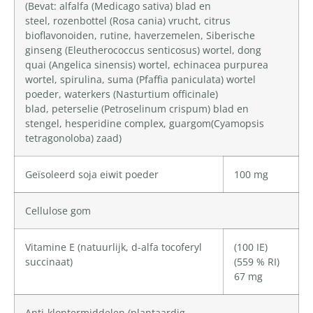
(Bevat: alfalfa (Medicago sativa) blad en
steel,
rozenbottel
(Rosa cania) vrucht, citrus
bioflavonoiden,
rutine
,
haverzemelen
,
Siberische
ginseng
(Eleutherococcus senticosus) wortel,
dong
quai
(Angelica sinensis) wortel, echinacea purpurea
wortel,
spirulina
, suma (Pfaffia paniculata) wortel
poeder, waterkers (Nasturtium officinale)
blad,
peterselie
(Petroselinum crispum) blad en
stengel, hesperidine complex,
guargom
(Cyamopsis
tetragonoloba) zaad)
Geïsoleerd soja eiwit poeder
100 mg
Cellulose gom
Vitamine E
(natuurlijk, d-alfa tocoferyl
(100 IE)
succinaat)
(559 % RI)
67 mg
Anti-klontermiddelen (plantaardig