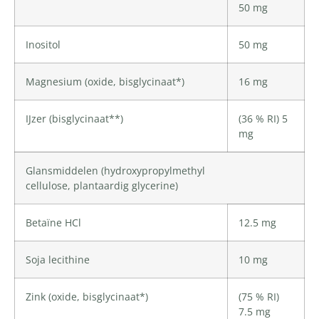
50 mg
Inositol
50 mg
Magnesium
(oxide, bisglycinaat*)
16 mg
IJzer
(bisglycinaat**)
(36 % RI) 5
mg
Glansmiddelen (
hydroxypropylmethyl
cellulose
,
plantaardig glycerine
)
Betaïne HCl
12.5 mg
Soja lecithine
10 mg
Zink
(oxide, bisglycinaat*)
(75 % RI)
7.5 mg