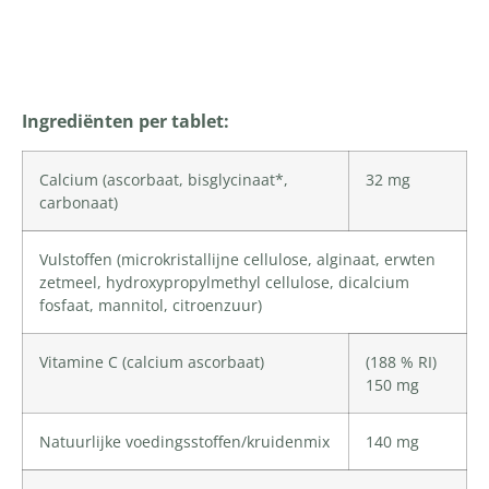
Productomschrijving
Ingrediënten per tablet:
Calcium
(ascorbaat, bisglycinaat*,
32 mg
carbonaat)
Vulstoffen (
microkristallijne cellulose
, alginaat, erwten
zetmeel,
hydroxypropylmethyl cellulose
, dicalcium
fosfaat,
mannitol
, citroenzuur)
Vitamine C
(calcium ascorbaat)
(188 % RI)
150 mg
Natuurlijke voedingsstoffen/kruidenmix
140 mg