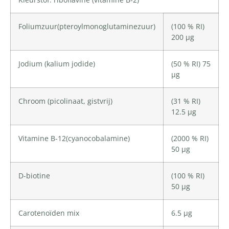
Foliumzuur
(pteroylmonoglutaminezuur)
(100 % RI)
200 µg
Jodium
(kalium jodide)
(50 % RI) 75
µg
Chroom
(picolinaat, gistvrij)
(31 % RI)
12.5 µg
Vitamine B-12
(
cyanocobalamine
)
(2000 % RI)
50 µg
D-biotine
(100 % RI)
50 µg
Carotenoïden mix
6.5 µg