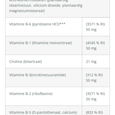
stearinezuur,
silicium dioxide
, plantaardig
magnesiumstearaat)
Vitamine B-6
(pyridoxine HCl)***
(3571 % RI)
50 mg
Vitamine B-1
(thiamine mononitraat)
(4545 % RI)
50 mg
Choline
(bitartraat)
21 mg
Vitamine B-3
(
nicotinezuuramide
)
(312 % RI)
50 mg
Vitamine B-2
(riboflavine)
(3571 % RI)
50 mg
Vitamine B-5
(D-pantothenaat,
calcium
)
(833 % RI)