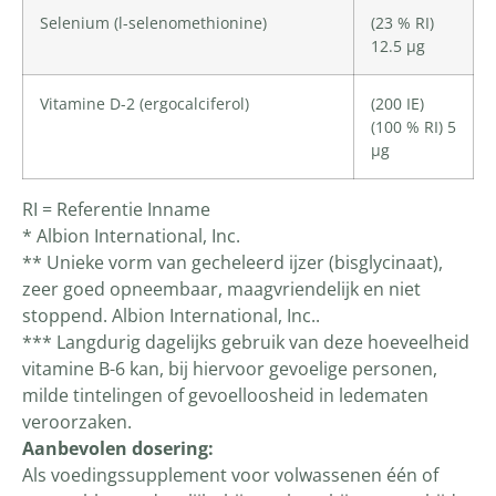
Selenium
(l-selenomethionine)
(23 % RI)
12.5 µg
Vitamine D-2 (
ergocalciferol
)
(200 IE)
(100 % RI) 5
µg
RI = Referentie Inname
* Albion International, Inc.
** Unieke vorm van gecheleerd ijzer (bisglycinaat),
zeer goed opneembaar, maagvriendelijk en niet
stoppend. Albion International, Inc..
*** Langdurig dagelijks gebruik van deze hoeveelheid
vitamine B-6 kan, bij hiervoor gevoelige personen,
milde tintelingen of gevoelloosheid in ledematen
veroorzaken.
Aanbevolen dosering:
Als voedingssupplement voor volwassenen één of