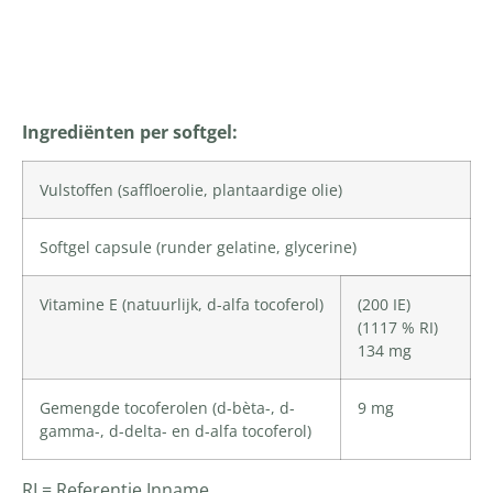
Productomschrijving
Ingrediënten per softgel:
Vulstoffen (
saffloerolie
, plantaardige olie)
Softgel capsule (runder gelatine,
glycerine
)
Vitamine E
(natuurlijk, d-alfa tocoferol)
(200 IE)
(1117 % RI)
134 mg
Gemengde tocoferolen (d-bèta-, d-
9 mg
gamma-, d-delta- en d-alfa tocoferol)
RI = Referentie Inname