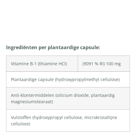
Productomschrijving
Ingrediënten per plantaardige capsule:
Vitamine B-1
(thiamine HCl)
(9091 % RI) 100 mg
Plantaardige capsule (
hydroxypropylmethyl cellulose
)
Anti-klontermiddelen (
silicium dioxide
, plantaardig
magnesiumstearaat)
Vulstoffen (
hydroxypropyl cellulose
,
microkristallijne
cellulose
)