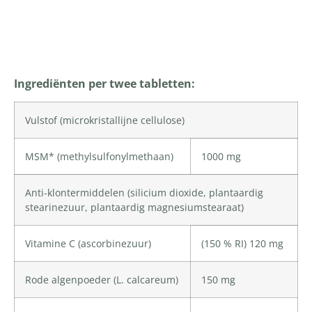
Productomschrijving
Ingrediënten per twee tabletten:
Vulstof (
microkristallijne cellulose
)
MSM* (methylsulfonylmethaan)
1000 mg
Anti-klontermiddelen (
silicium dioxide
, plantaardig
stearinezuur, plantaardig magnesiumstearaat)
Vitamine C
(ascorbinezuur)
(150 % RI) 120 mg
Rode algenpoeder (L. calcareum)
150 mg