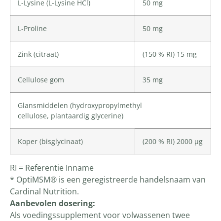
L-Lysine
(
L-Lysine
HCl)
50 mg
L-Proline
50 mg
Zink
(citraat)
(150 % RI) 15 mg
Cellulose gom
35 mg
Glansmiddelen (
hydroxypropylmethyl
cellulose
,
plantaardig glycerine
)
Koper
(bisglycinaat)
(200 % RI) 2000 µg
RI = Referentie Inname
* OptiMSM® is een geregistreerde handelsnaam van
Cardinal Nutrition.
Aanbevolen dosering:
Als voedingssupplement voor volwassenen twee