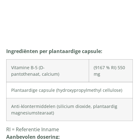
Productomschrijving
Ingrediënten per plantaardige capsule:
Vitamine B-5
(D-
(9167 % RI) 550
pantothenaat,
calcium
)
mg
Plantaardige capsule (
hydroxypropylmethyl cellulose
)
Anti-klontermiddelen (
silicium dioxide
, plantaardig
magnesiumstearaat)
RI = Referentie Inname
Aanbevolen dosering: