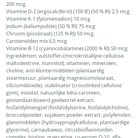
200 mcg
Vitamine D-2 (ergocalciferol) (100 IE) (50 % RI) 2,5 mcg
Vitamine K-1 (fytomenadion) 10 mcg
Jodium (kaliumjodide) (50 % RI) 75 mcg
Chroom (picolinaat) (125 % RI) 50 mcg
Carotenoïden mix 6,5 mcg
Vitamine B-12 (cyanocobalamine) (2000 % RI) 50 mcg
Ingrediënten: vulstoffen (microkristallijne cellulose.
maltodextrine, mannitol), vitaminen, mineralen,
choline, anti-klontermiddelen (plantaardig
stearinezuur, plantaardig magnesiumstearaat,
siliciumdioxide), stabilisator (crosslinked cellulose
gom), inositol, natuurlijke bèta-caroteen,
gestandaardiseerd geelwortel extract,
fosfatidylmengsel (fosfatidylserine, fosfatidylcholine),
broccolipoeder, sojakiem poeder extract, polyfenolen,
glansmiddelen (hydroxypropylcellulose, plantaardige
glycerine), carnaubawas, citrusbioflavonoïden
complex, biotine, quercetine, co-enzym Q-10, alfa-