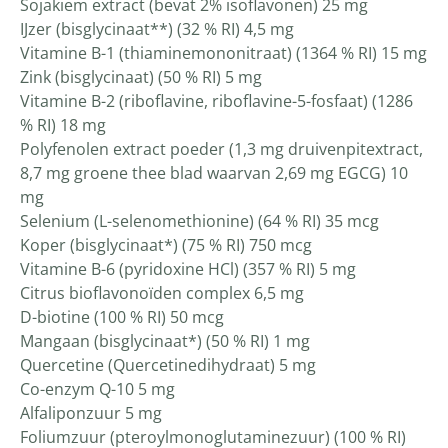
Sojakiem extract (bevat 2% isoflavonen) 25 mg
IJzer (bisglycinaat**) (32 % RI) 4,5 mg
Vitamine B-1 (thiaminemononitraat) (1364 % RI) 15 mg
Zink (bisglycinaat) (50 % RI) 5 mg
Vitamine B-2 (riboflavine, riboflavine-5-fosfaat) (1286
% RI) 18 mg
Polyfenolen extract poeder (1,3 mg druivenpitextract,
8,7 mg groene thee blad waarvan 2,69 mg EGCG) 10
mg
Selenium (L-selenomethionine) (64 % RI) 35 mcg
Koper (bisglycinaat*) (75 % RI) 750 mcg
Vitamine B-6 (pyridoxine HCl) (357 % RI) 5 mg
Citrus bioflavonoïden complex 6,5 mg
D-biotine (100 % RI) 50 mcg
Mangaan (bisglycinaat*) (50 % RI) 1 mg
Quercetine (Quercetinedihydraat) 5 mg
Co-enzym Q-10 5 mg
Alfaliponzuur 5 mg
Foliumzuur (pteroylmonoglutaminezuur) (100 % RI)