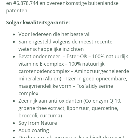
en #6.878,744 en overeenkomstige buitenlandse
patenten.
Solgar kwaliteitsgarantie:
Voor iedereen die het beste wil
Samengesteld volgens de meest recente
wetenschappelijke inzichten
Bevat onder meer: – Ester-C® – 100% natuurlijk
vitamine E-complex – 100% natuurlijk
carotenoïdencomplex – Aminozuurgecheleerde
mineralen (Albion) – IJzer in goed opneembare,
maagvriendelijke vorm – Fosfatidylserine
complex
Zeer rijk aan anti-oxidanten (Co-enzym Q-10,
groene thee extract, liponzuur, quercetine,
broccoli, curcuma)
Soy from Nature
Aqua coating
De donkere glazen verpakking biedt de meest