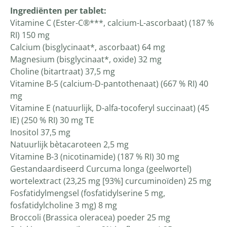
Ingrediënten per tablet:
Vitamine C (Ester-C®***, calcium-L-ascorbaat) (187 %
RI) 150 mg
Calcium (bisglycinaat*, ascorbaat) 64 mg
Magnesium (bisglycinaat*, oxide) 32 mg
Choline (bitartraat) 37,5 mg
Vitamine B-5 (calcium-D-pantothenaat) (667 % RI) 40
mg
Vitamine E (natuurlijk, D-alfa-tocoferyl succinaat) (45
IE) (250 % RI) 30 mg TE
Inositol 37,5 mg
Natuurlijk bètacaroteen 2,5 mg
Vitamine B-3 (nicotinamide) (187 % RI) 30 mg
Gestandaardiseerd Curcuma longa (geelwortel)
wortelextract (23,25 mg [93%] curcuminoïden) 25 mg
Fosfatidylmengsel (fosfatidylserine 5 mg,
fosfatidylcholine 3 mg) 8 mg
Broccoli (Brassica oleracea) poeder 25 mg