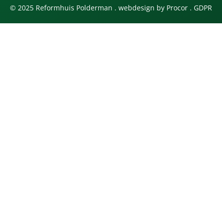
© 2025 Reformhuis Polderman . webdesign by
Procor
.
GDPR