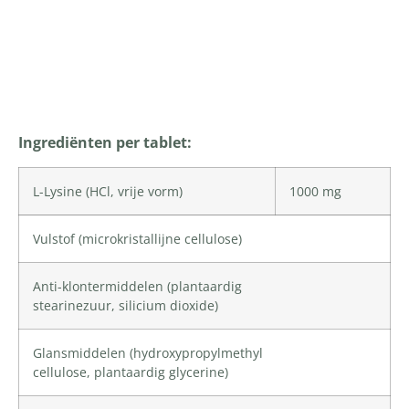
Productomschrijving
Ingrediënten per tablet:
L-Lysine
(HCl, vrije vorm)
1000 mg
Vulstof (
microkristallijne cellulose
)
Anti-klontermiddelen (plantaardig
stearinezuur,
silicium dioxide
)
Glansmiddelen (
hydroxypropylmethyl
cellulose
,
plantaardig glycerine
)