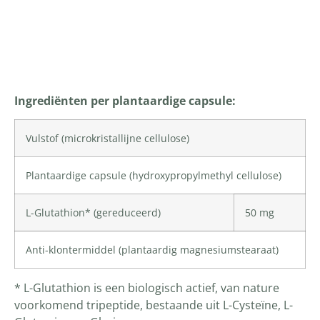
Productomschrijving
Ingrediënten per plantaardige capsule:
Vulstof (
microkristallijne cellulose
)
Plantaardige capsule (
hydroxypropylmethyl cellulose
)
L-Glutathion
* (gereduceerd)
50 mg
Anti-klontermiddel (plantaardig magnesiumstearaat)
* L-Glutathion is een biologisch actief, van nature
voorkomend tripeptide, bestaande uit L-Cysteïne, L-