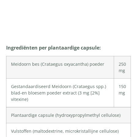
Productomschrijving
Ingrediënten per plantaardige capsule:
Meidoorn bes (Crataegus oxyacantha) poeder
250
mg
Gestandaardiseerd Meidoorn (Crataegus spp.)
150
blad-en bloesem poeder extract (3 mg [2%]
mg
vitexine)
Plantaardige capsule (
hydroxypropylmethyl cellulose
)
Vulstoffen (
maltodextrine
,
microkristallijne cellulose
)