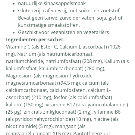
natuurlijke sinaasappelsmaak
Glutenvrij, cafeïnevrij, met suiker en zoetstof.
Bevat geen tarwe, zuivelderivaten, soja, gist of
kunstmatige smaakstoffen.
Geschikt voor veganisten en vegetariërs
Ingrediënten per sachet:
Vitamine C (als Ester-C, Calcium L-ascorbaat) (1026
mg), Natrium (als natriumbicarbonaat,
natriumchloride, natriumfosfaat) (208 mg), Kalium (als
kaliumfosfaat, kaliumbicarbonaat) (280 mg),
Magnesium (als magnesiumhydroxide,
magnesiumcarbonaat) (94,5 mg), calcium (als
calciumcarbonaat, calciumfosfaten, calcium L-
ascorbaat) (210 mg), fosfor (als calciumfosfaat)
kalium) (150 mg), vitamine B12 (als cyanocobalamine )
(25 µg), zink (als zinkgluconaat) (2 mg), vitamine B6
(als pyridoxinehydrochloride) (10 mg), niacine (als
nicotinamide) (5 mg), mangaan (als
mangaangluconaat) (0,5 mg), Pantotheenzuur