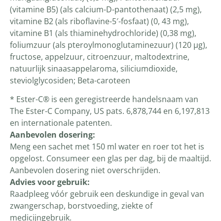
(vitamine B5) (als calcium-D-pantothenaat) (2,5 mg),
vitamine B2 (als riboflavine-5′-fosfaat) (0, 43 mg),
vitamine B1 (als thiaminehydrochloride) (0,38 mg),
foliumzuur (als pteroylmonoglutaminezuur) (120 µg),
fructose, appelzuur, citroenzuur, maltodextrine,
natuurlijk sinaasappelaroma, siliciumdioxide,
steviolglycosiden; Beta-caroteen
* Ester-C® is een geregistreerde handelsnaam van
The Ester-C Company, US pats. 6,878,744 en 6,197,813
en internationale patenten.
Aanbevolen dosering:
Meng een sachet met 150 ml water en roer tot het is
opgelost. Consumeer een glas per dag, bij de maaltijd.
Aanbevolen dosering niet overschrijden.
Advies voor gebruik:
Raadpleeg vóór gebruik een deskundige in geval van
zwangerschap, borstvoeding, ziekte of
medicijngebruik.