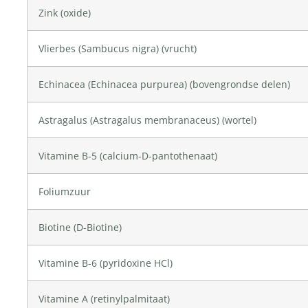
Zink
(oxide)
Vlierbes (
Sambucus nigra
) (vrucht)
Echinacea (
Echinacea purpurea
) (bovengrondse delen)
Astragalus
(
Astragalus
membranaceus) (wortel)
Vitamine B-5
(calcium-D-pantothenaat)
Foliumzuur
Biotine
(D-
Biotine
)
Vitamine B-6
(pyridoxine HCl)
Vitamine A
(retinylpalmitaat)