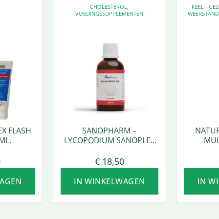
CHOLESTEROL
,
KEEL - G
VOEDINGSSUPPLEMENTEN
WEERSTAN
EX FLASH
SANOPHARM –
NATUR
ML.
LYCOPODIUM SANOPLEX
MUL
50 ML.
0
€
18,50
WAGEN
IN WINKELWAGEN
IN W