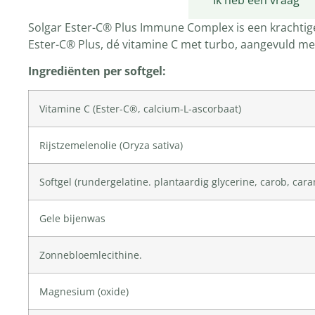
Productomschrijving
Ik heb een vraag
Solgar Ester-C® Plus Immune Complex is een krachtig
Ester-C® Plus, dé vitamine C met turbo, aangevuld met
Ingrediënten per softgel:
Vitamine C
(
Ester-C®
, calcium-L-ascorbaat)
Rijstzemelenolie (
Oryza sativa
)
Softgel (rundergelatine. plantaardig glycerine, carob, car
Gele bijenwas
Zonnebloemlecithine.
Magnesium
(oxide)