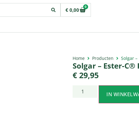
0
€
0,00
Home
Producten
Solgar –
Solgar – Ester-C®
€
29,95
IN WINKELW