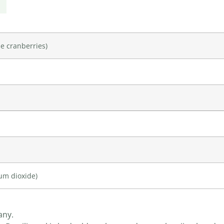
e cranberries)
ium dioxide
)
any.