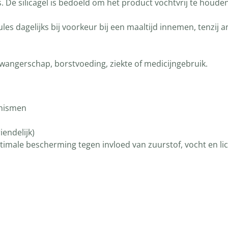
is. De silicagel is bedoeld om het product vochtvrij te houde
s dagelijks bij voorkeur bij een maaltijd innemen, tenzij 
wangerschap, borstvoeding, ziekte of medicijngebruik.
anismen
endelijk)
imale bescherming tegen invloed van zuurstof, vocht en li