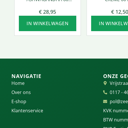
VCAPS.
€
28,95
€
12,5
IN WINKELWAGEN
IN WINKEL
NAVIGATIE
ONZE GE
Home
Vrijstraa
Over ons
0117 - 4
E-shop
pol@zee
Klantenservice
KVK numme
BTW numme