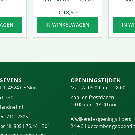
50 ML.
0
€
18,50
WAGEN
IN WINKELWAGEN
IN W
GEVENS
OPENINGSTIJDEN
t 1, 4524 CE Sluis
Ma - Za 09.00 uur - 18.00 uur
61 364
Zon- en feestdagen
10.00 uur - 18.00 uur
landnet.nl
r: 21012885
Afwijkende openingstijden:
r NL 8051.75.441.B01
24 + 31 december geopend t
uur