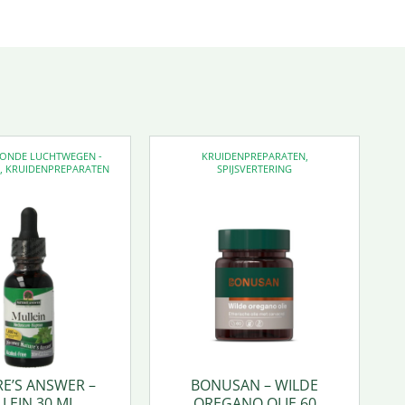
EZONDE LUCHTWEGEN -
KRUIDENPREPARATEN
,
D
,
KRUIDENPREPARATEN
SPIJSVERTERING
E’S ANSWER –
BONUSAN – WILDE
LEIN 30 ML.
OREGANO OLIE 60