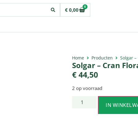
0
€
0,00
Home
Producten
Solgar –
Solgar – Cran Flo
€
44,50
2 op voorraad
IN WINKELW