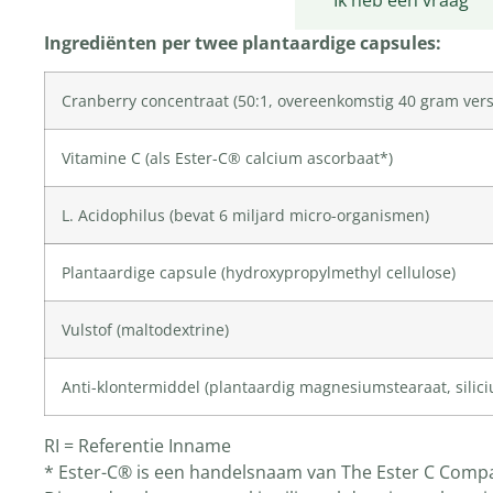
Productomschrijving
Ik heb een vraag
Ingrediënten per twee plantaardige capsules:
Cranberry concentraat (50:1, overeenkomstig 40 gram vers
Vitamine C
(als Ester-C® calcium ascorbaat*)
L. Acidophilus (bevat 6 miljard micro-organismen)
Plantaardige capsule (
hydroxypropylmethyl cellulose
)
Vulstof (
maltodextrine
)
Anti-klontermiddel (plantaardig magnesiumstearaat,
silic
RI = Referentie Inname
* Ester-C® is een handelsnaam van The Ester C Comp