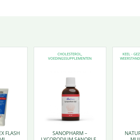
CHOLESTEROL
,
KEEL - G
VOEDINGSSUPPLEMENTEN
WEERSTAN
EX FLASH
SANOPHARM –
NATUR
ML.
LYCOPODIUM SANOPLEX
MUL