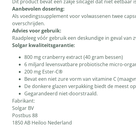
Dit product bevat een zakje silicagel dat niet eetbaar 
Aanbevolen dosering:
Als voedingssupplement voor volwassenen twee capsule
overschrijden.
Advies voor gebruik:
Raadpleeg vóór gebruik een deskundige in geval van z
Solgar kwaliteitsgarantie:
800 mg cranberry extract (40 gram bessen)
6 miljard levensvatbare probiotische micro-org
200 mg Ester-C®
Bevat een niet zure vorm van vitamine C (maagvri
De donkere glazen verpakking biedt de meest opt
Gegarandeerd niet-doorstraald.
Fabrikant:
Solgar BV
Postbus 88
1850 AB Heiloo Nederland