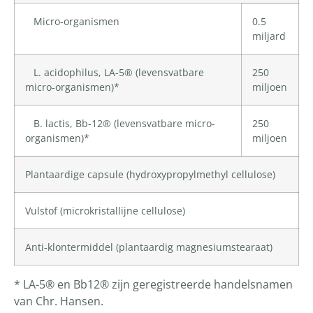
Micro-organismen
0.5
miljard
L. acidophilus, LA-5® (levensvatbare
250
micro-organismen)*
miljoen
B. lactis, Bb-12® (levensvatbare micro-
250
organismen)*
miljoen
Plantaardige capsule (
hydroxypropylmethyl cellulose
)
Vulstof (
microkristallijne cellulose
)
Anti-klontermiddel (plantaardig magnesiumstearaat)
* LA-5® en Bb12® zijn geregistreerde handelsnamen
van Chr. Hansen.