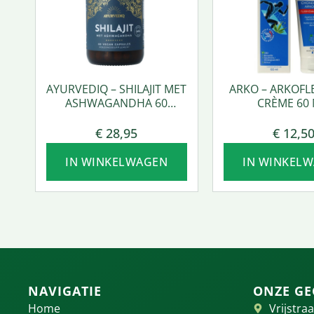
AYURVEDIQ – SHILAJIT MET
ARKO – ARKOFL
ASHWAGANDHA 60
CRÈME 60 
VCAPS.
€
28,95
€
12,5
IN WINKELWAGEN
IN WINKEL
NAVIGATIE
ONZE GE
Home
Vrijstraa