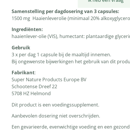
Productomschrijving
Ik heb een vraag
Samenstelling per dagdosering van 3 capsules:
1500 mg Haaienleverolie (minimaal 20% alkoxyglycero
Ingrediënten
:
haaienlever-olie (VIS), humectant: plantaardige glyceri
Gebruik
3 x per dag 1 capsule bij de maaltijd innemen.
Bij ongewenste bijwerkingen het gebruik van dit prod
Fabrikant
:
Super Nature Products Europe BV
Schootense Dreef 22
5708 HZ Helmond
Dit product is een voedingssupplement.
Aanbevolen dosering niet overschrijden.
Een gevarieerde, evenwichtige voeding en een gezonde 