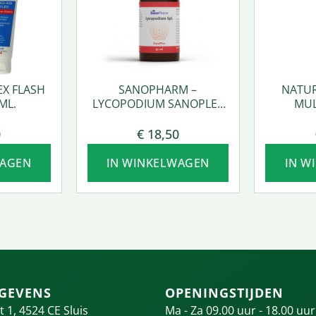
EX FLASH
SANOPHARM –
NATUR
ML.
LYCOPODIUM SANOPLEX
MUL
50 ML.
0
€
18,50
WAGEN
IN WINKELWAGEN
IN W
GEVENS
OPENINGSTIJDEN
t 1, 4524 CE Sluis
Ma - Za 09.00 uur - 18.00 uur