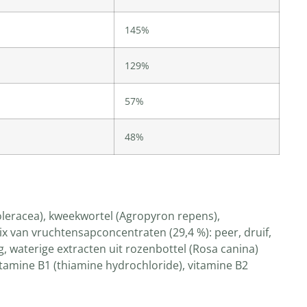
145%
129%
57%
48%
 oleracea), kweekwortel (Agropyron repens),
Mix van vruchtensapconcentraten (29,4 %): peer, druif,
g, waterige extracten uit rozenbottel (Rosa canina)
vitamine B1 (thiamine hydrochloride), vitamine B2