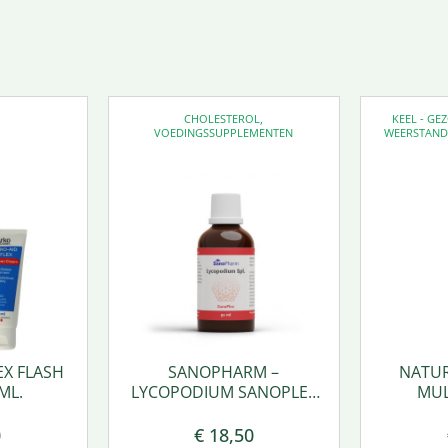
CHOLESTEROL
,
KEEL - G
VOEDINGSSUPPLEMENTEN
WEERSTAN
EX FLASH
SANOPHARM –
NATUR
ML.
LYCOPODIUM SANOPLEX
MUL
50 ML.
0
€
18,50