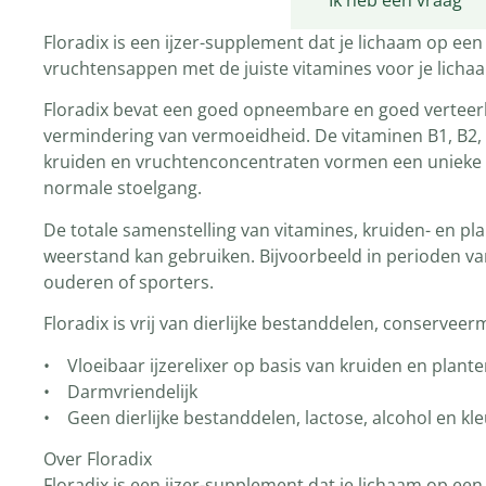
Productomschrijving
Ik heb een vraag
Floradix is een ijzer-supplement dat je lichaam op een
vruchtensappen met de juiste vitamines voor je licha
Floradix bevat een goed opneembare en goed verteerbar
vermindering van vermoeidheid. De vitaminen B1, B2, 
kruiden en vruchtenconcentraten vormen een unieke 
normale stoelgang.
De totale samenstelling van vitamines, kruiden- en plan
weerstand kan gebruiken. Bijvoorbeeld in perioden va
ouderen of sporters.
Floradix is vrij van dierlijke bestanddelen, conserveer
• Vloeibaar ijzerelixer op basis van kruiden en plant
• Darmvriendelijk
• Geen dierlijke bestanddelen, lactose, alcohol en kl
Over Floradix
Floradix is een ijzer-supplement dat je lichaam op een