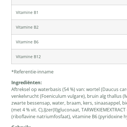
Vitamine B1
Vitamine B2
Vitamine B6
Vitamine B12
*Referentie-inname
Ingrediënten
:
Aftreksel op waterbasis (54 %) van: wortel (Daucus car
venkelvrucht (Foeniculum vulgare), bruin alg thallus (
zwarte bessensap, water, braam, kers, sinaasappel, bie
(met 4 % vit. C),IJzer(II)gluconaat, TARWEKIEMEXTRACT 
(riboflavine natriumfosfaat), vitamine B6 (pyridoxine