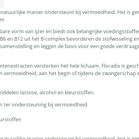
 natuurlijke manier ondersteunt bij vermoeidheid. Het is ge
am.
e vorm van ijzer en biedt ook belangrijke voedingsstoffen 
B6 en B12 uit het B-complex bevorderen de stofwisseling e
samenstelling en leggen de basis voor een goede verdraag
tenextracten versterken het hele lichaam. Floradix is geschik
n vermoeidheid, aan het begin of tijdens de zwangerschap e
middelen lactose, alcohol en kleurstoffen.
en ter ondersteuning bij vermoeidheid.
eurstoffen
 natuurlijke manier ondersteunt bij vermoeidheid. Het is ge