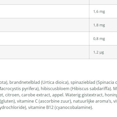
1,6 mg
1,8 mg
0,8 mg
1,2 µg
ota), brandnetelblad (Urtica dioica), spinazieblad (Spinacia
Macrocystis pyrifera), hibiscusbloem (Hibiscus sabdariffa). 
t, citroen, carobe extract, appel. Waterig gistextract, honin
(gluten), vitamine C (ascorbine zuur), natuurlijke aroma’s, 
 hydrochloride), vitamine B12 (cyanocobalamine).