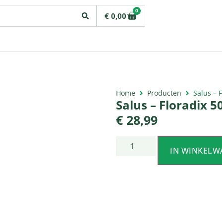
0
€
0,00
Home
Producten
Salus – 
Salus – Floradix 5
€
28,99
IN WINKELW