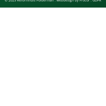
© 2025 Reformhuis Polderman . webdesign by
Procor
.
GDPR