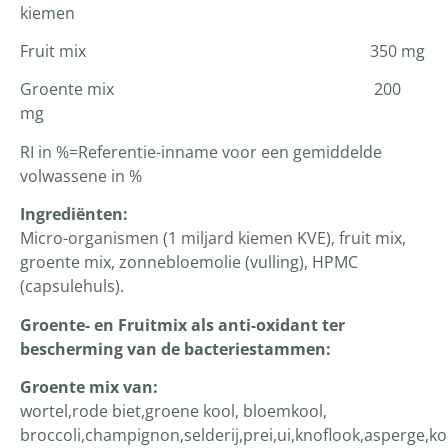
kiemen
Fruit mix 350 mg
Groente mix 200
mg
RI in %=Referentie-inname voor een gemiddelde
volwassene in %
Ingrediënten:
Micro-organismen (1 miljard kiemen KVE), fruit mix,
groente mix, zonnebloemolie (vulling), HPMC
(capsulehuls).
Groente- en Fruitmix als anti-oxidant ter
bescherming van de bacteriestammen:
Groente mix van:
wortel,rode biet,groene kool, bloemkool,
broccoli,champignon,selderij,prei,ui,knoflook,asperge