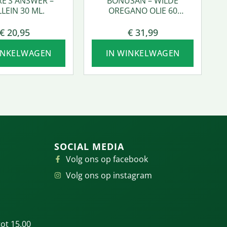
E’S ANSWER –
BONUSAN – WILDE
LEIN 30 ML.
OREGANO OLIE 60
SOFTGEL
€
20,95
€
31,99
INKELWAGEN
IN WINKELWAGEN
SOCIAL MEDIA
Volg ons op facebook
Volg ons op instagram
ot 15.00