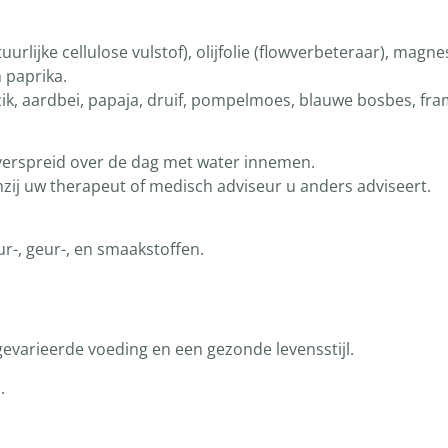
uurlijke cellulose vulstof), olijfolie (flowverbeteraar), mag
 paprika.
rzik, aardbei, papaja, druif, pompelmoes, blauwe bosbes, f
verspreid over de dag met water innemen.
nzij uw therapeut of medisch adviseur u anders adviseert.
r-, geur-, en smaakstoffen.
evarieerde voeding en een gezonde levensstijl.
.