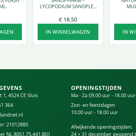
EX FLASH
SANOPHARM –
NATUR
ML.
LYCOPODIUM SANOPLEX
MUL
50 ML.
0
€
18,50
WAGEN
IN WINKELWAGEN
IN W
GEVENS
OPENINGSTIJDEN
t 1, 4524 CE Sluis
Ma - Za 09.00 uur - 18.00 uur
61 364
Zon- en feestdagen
10.00 uur - 18.00 uur
landnet.nl
r: 21012885
Afwijkende openingstijden:
r NL 8051.75.441.B01
24 + 31 december geopend t