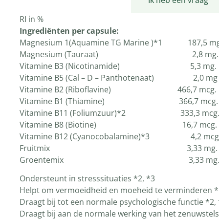
Productomschrijving
Ik heb een vraag
RI in %
Ingrediënten per capsule:
Magnesium 1(Aquamine TG Marine )*1 18
Magnesium (Tauraat) 2,8 m
Vitamine B3 (Nicotinamide) 5,3 
Vitamine B5 (Cal – D – Panthotenaat)
Vitamine B2 (Riboflavine) 466,7 mc
Vitamine B1 (Thiamine) 366,7 mc
Vitamine B11 (Foliumzuur)*2 333,3 
Vitamine B8 (Biotine) 16,7 mc
Vitamine B12 (Cyanocobalamine)*3 4,
Fruitmix 3,33 mg. 9
Groentemix 3,33 mg. 
Ondersteunt in stresssituaties *2, *3
Helpt om vermoeidheid en moeheid te verminderen *1
Draagt bij tot een normale psychologische functie *2,
Draagt bij aan de normale werking van het zenuwstelse