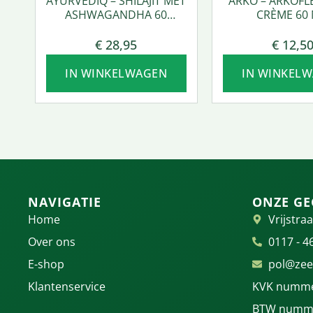
AYURVEDIQ – SHILAJIT MET
ARKO – ARKOFL
ASHWAGANDHA 60
CRÈME 60 
VCAPS.
€
28,95
€
12,5
IN WINKELWAGEN
IN WINKEL
NAVIGATIE
ONZE GE
Home
Vrijstraa
Over ons
0117 - 4
E-shop
pol@zee
Klantenservice
KVK numme
BTW numme