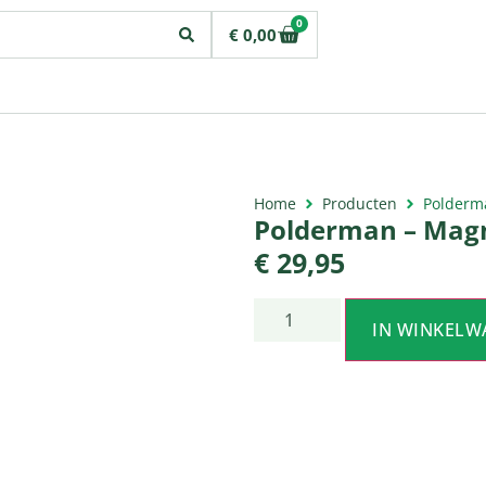
0
€
0,00
Home
Producten
Polderm
Polderman – Magn
€
29,95
IN WINKELW