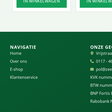
IN WINKELWAGEN
IN WINKEL
NAVIGATIE
ONZE GE
Home
Vrijstraa
Over ons
0117 - 4
E-shop
pol@zee
Klantenservice
KVK numme
BTW numme
BNP Fortis
Rabobank 