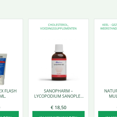
CHOLESTEROL
,
KEEL - G
VOEDINGSSUPPLEMENTEN
WEERSTAN
EX FLASH
SANOPHARM –
NATUR
ML.
LYCOPODIUM SANOPLEX
MUL
50 ML.
0
€
18,50