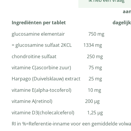
Productomschrijving
Ik heb een vraag
aanbevol
Ingrediënten per tablet dagelijkse 
glucosamine elementair 750 mg 1
= glucosamine sulfaat 2KCL 1334 mg 
chondroïtine sulfaat 250 mg 
vitamine C(ascorbine zuur) 75
Harpago (Duivelsklauw) extract 25 mg
vitamine E(alpha-tocoferol) 1
vitamine A(retinol) 200
vitamine D3(cholecalceferol) 
RI in %=Referentie-inname voor een gemiddelde volwa