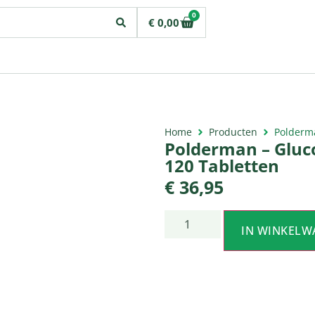
0
€
0,00
Home
Producten
Polderma
Polderman – Gluc
120 Tabletten
€
36,95
IN WINKELW