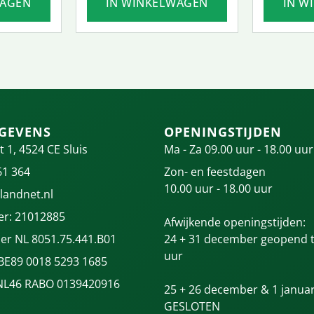
WAGEN
IN WINKELWAGEN
IN W
GEVENS
OPENINGSTIJDEN
t 1, 4524 CE Sluis
Ma - Za 09.00 uur - 18.00 uur
61 364
Zon- en feestdagen
10.00 uur - 18.00 uur
landnet.nl
r: 21012885
Afwijkende openingstijden:
r NL 8051.75.441.B01
24 + 31 december geopend t
uur
 BE89 0018 5293 1685
NL46 RABO 0139420916
25 + 26 december & 1 januar
GESLOTEN