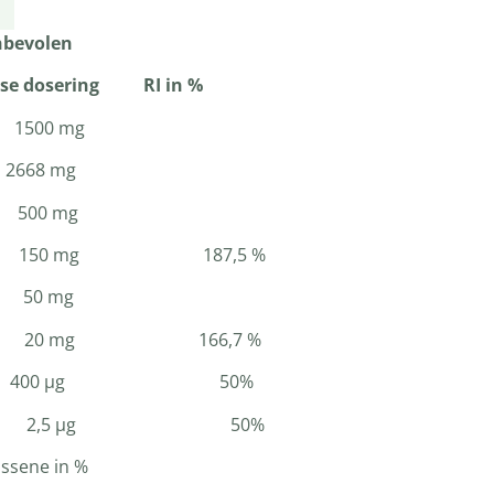
en
dosering RI in %
500 mg
2668 mg
500 mg
 mg 150 mg 187,5 %
 50 mg
0 mg 20 mg 166,7 %
 µg 400 µg 50%
1,25 µg 2,5 µg 50%
ssene in %