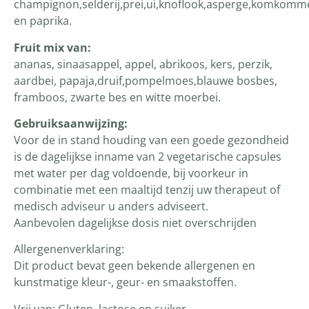
champignon,selderij,prei,ui,knoflook,asperge,komkomm
en paprika.
Fruit mix van:
ananas, sinaasappel, appel, abrikoos, kers, perzik,
aardbei, papaja,druif,pompelmoes,blauwe bosbes,
framboos, zwarte bes en witte moerbei.
Gebruiksaanwijzing:
Voor de in stand houding van een goede gezondheid
is de dagelijkse inname van 2 vegetarische capsules
met water per dag voldoende, bij voorkeur in
combinatie met een maaltijd tenzij uw therapeut of
medisch adviseur u anders adviseert.
Aanbevolen dagelijkse dosis niet overschrijden
Allergenenverklaring:
Dit product bevat geen bekende allergenen en
kunstmatige kleur-, geur- en smaakstoffen.
Vrij van: Gluten, lactose en suiker.