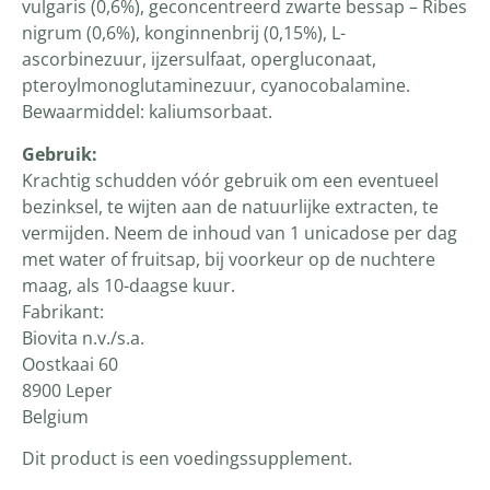
vulgaris (0,6%), geconcentreerd zwarte bessap – Ribes
nigrum (0,6%), konginnenbrij (0,15%), L-
ascorbinezuur, ijzersulfaat, opergluconaat,
pteroylmonoglutaminezuur, cyanocobalamine.
Bewaarmiddel: kaliumsorbaat.
Gebruik:
Krachtig schudden vóór gebruik om een eventueel
bezinksel, te wijten aan de natuurlijke extracten, te
vermijden. Neem de inhoud van 1 unicadose per dag
met water of fruitsap, bij voorkeur op de nuchtere
maag, als 10-daagse kuur.
Fabrikant:
Biovita n.v./s.a.
Oostkaai 60
8900 Leper
Belgium
Dit product is een voedingssupplement.