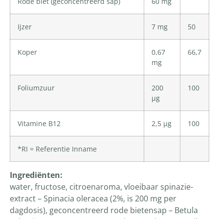
Rode biet (geconcentreerd sap)
60 mg
Ijzer
7 mg
50
Koper
0,67
66,7
mg
Foliumzuur
200
100
μg
Vitamine B12
2,5 μg
100
*RI = Referentie Inname
Ingrediënten
:
water, fructose, citroenaroma, vloeibaar spinazie-
extract – Spinacia oleracea (2%, is 200 mg per
dagdosis), geconcentreerd rode bietensap – Betula