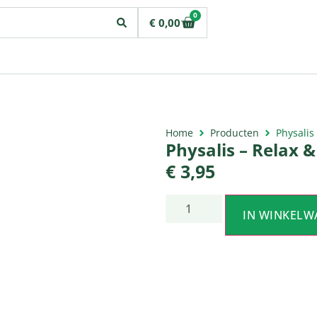
0
€
0,00
Home
Producten
Physalis
Physalis – Relax &
€
3,95
IN WINKELW