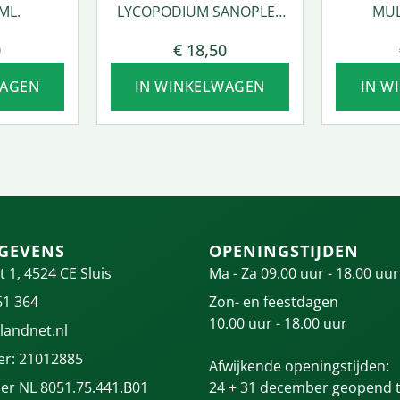
ML.
LYCOPODIUM SANOPLEX
MUL
50 ML.
0
€
18,50
WAGEN
IN WINKELWAGEN
IN W
GEVENS
OPENINGSTIJDEN
t 1, 4524 CE Sluis
Ma - Za 09.00 uur - 18.00 uur
61 364
Zon- en feestdagen
10.00 uur - 18.00 uur
landnet.nl
r: 21012885
Afwijkende openingstijden:
r NL 8051.75.441.B01
24 + 31 december geopend t