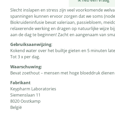
Productomschrijving
Ik heb een vraag
Slecht inslapen en stress zijn veel voorkomende welva
spanningen kunnen ervoor zorgen dat we soms (nodeloo
Biokruideninfusie bevat valeriaan, passiebloem, mei
relaxerende werking en dragen op natuurlijke wijze b
aan de dag te beginnen! Zacht en aangenaam van sma
Gebruiksaanwijzing
:
Kokend water over het builtje gieten en 5 minuten lat
Tot 3 x per dag.
Waarschuwing:
Bevat zoethout – mensen met hoge bloeddruk dienen 
Fabrikant
Keypharm Laboratories
Siemenslaan 11
8020 Oostkamp
België