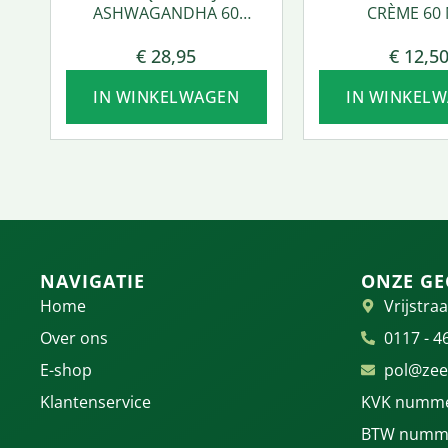
ASHWAGANDHA 60
CRÈME 60 
VCAPS.
€
28,95
€
12,5
IN WINKELWAGEN
IN WINKEL
NAVIGATIE
ONZE GE
Home
Vrijstraa
Over ons
0117 - 4
E-shop
pol@zee
Klantenservice
KVK numme
BTW numme