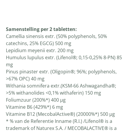
Productomschrijving
Samenstelling per 2 tabletten:
Camellia sinensis extr. (50% polyphenols, 50%
catechins, 25% EGCG) 500 mg
Lepidium meyenii extr. 200 mg
Humulus lupulus extr. (Lifenol®; 0,15-0,25% 8-PN) 85
mg
Pinus pinaster extr. (Oligopin®; 96%; polyphenols,
>67% OPC) 40 mg
Withania somnifera extr.(KSM-66 Ashwagandha®;
>5% withanolides <0,1% withaferin) 150 mg
Foliumzuur (200%*) 400 µg
Vitamine B6 (429%*) 6 mg
Vitamine B12 (MecobalActive®) (20000%*) 500 µg
* % van de Referentie Inname (R.I.) /Lifenol® is a
trademark of Naturex S.A. / MECOBALACTIVE® is a