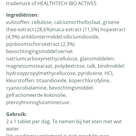
trademark of HEALTHTECH BIO ACTIVES
Ingrediënten
:
vulstoffen: cellulose, calciumorthofosfaat, groene
thee-extract (28,6%)maca-extract (11,5%) hopextract
(4,9%) antiklontermiddel:silliciumdioxide,
pijnboomschorsextract (2,3%)
bevochtingingsmiddel:vernet
natriumcarboxymethycellulose, glansmiddelen:
magnesiumstearaat, polydextrose, talk, bindmiddel:
hydroxypropylmethycellucose, pyridoxine, HCI,
kleurstoffen: titaandioxide, koperchlorofyline,
cyanocobalamine, bevochtingsmiddel:
gefractioneerde kokosolie,
pteroylmonoglutaminezuur.
Gebruik:
2 x 1 tablet per dag. Te nemen bij het eten met wat
water.
Dit voedingssupplement is niet geschikt voor