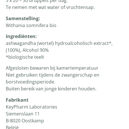
3 x 20 – 30 druppels per dag.
Te nemen met wat water of vruchtensap.
Samenstelling:
Withania somnifera bio
Ingrediënten
:
ashwagandha (wortel) hydroalcoholisch extract*,
(100%), Alcohol 90%
*biologische teelt
Afgesloten bewaren bij kamertemperatuur
Niet gebruiken tijdens de zwangerschap en
borstvoedingsperiode.
Buiten bereik van jonge kinderen houden.
Fabrikant
KeyPharm Laboratories
Siemenslaan 11
B-8020 Oostkamp
België