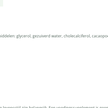
iddelen: glycerol, gezuiverd water, cholecalciferol, cacaopo
levensstijl zijn belangrijk. Een voedingssupplement is gee