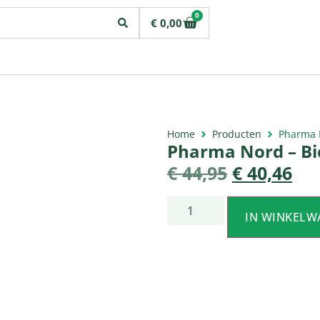
0
€
0,00
Home
Producten
Pharma N
Pharma Nord – Bi
€
44,95
€
40,46
IN WINKELW