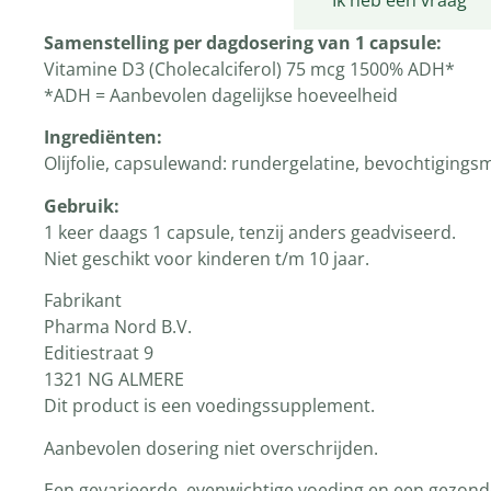
Productomschrijving
Ik heb een vraag
Samenstelling per dagdosering van 1 capsule:
Vitamine D3 (Cholecalciferol) 75 mcg 1500% ADH*
*ADH = Aanbevolen dagelijkse hoeveelheid
Ingrediënten:
Olijfolie, capsulewand: rundergelatine, bevochtigingsm
Gebruik:
1 keer daags 1 capsule, tenzij anders geadviseerd.
Niet geschikt voor kinderen t/m 10 jaar.
Fabrikant
Pharma Nord B.V.
Editiestraat 9
1321 NG ALMERE
Dit product is een voedingssupplement.
Aanbevolen dosering niet overschrijden.
Een gevarieerde, evenwichtige voeding en een gezonde 