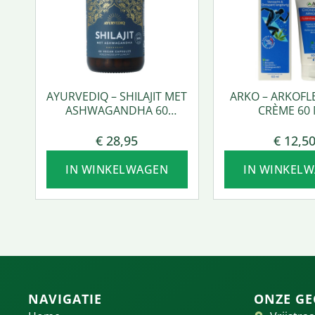
AYURVEDIQ – SHILAJIT MET
ARKO – ARKOFL
ASHWAGANDHA 60
CRÈME 60 
VCAPS.
€
28,95
€
12,5
IN WINKELWAGEN
IN WINKEL
NAVIGATIE
ONZE GE