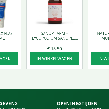
EX FLASH
SANOPHARM –
NATUR
ML.
LYCOPODIUM SANOPLEX
MUL
50 ML.
0
€
18,50
WAGEN
IN WINKELWAGEN
IN W
GEVENS
OPENINGSTIJDEN