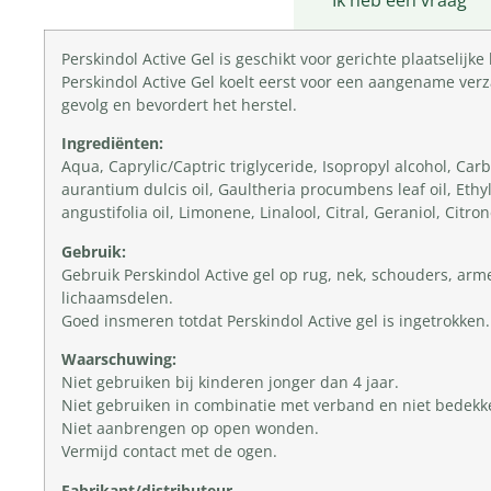
Productomschrijving
Ik heb een vraag
Perskindol Active Gel is geschikt voor gerichte plaatselij
Perskindol Active Gel koelt eerst voor een aangename verz
gevolg en bevordert het herstel.
Ingrediënten:
Aqua, Caprylic/Captric triglyceride, Isopropyl alcohol, Car
aurantium dulcis oil, Gaultheria procumbens leaf oil, Ethyl 
angustifolia oil, Limonene, Linalool, Citral, Geraniol, Citron
Gebruik:
Gebruik Perskindol Active gel op rug, nek, schouders, ar
lichaamsdelen.
Goed insmeren totdat Perskindol Active gel is ingetrokken.
Waarschuwing:
Niet gebruiken bij kinderen jonger dan 4 jaar.
Niet gebruiken in combinatie met verband en niet bedekk
Niet aanbrengen op open wonden.
Vermijd contact met de ogen.
Fabrikant/distributeur