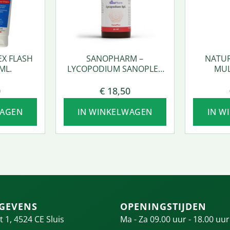
EX FLASH
SANOPHARM –
NATUR
ML.
LYCOPODIUM SANOPLEX
MUL
50 ML.
0
€
18,50
WAGEN
IN WINKELWAGEN
IN W
GEVENS
OPENINGSTIJDEN
t 1, 4524 CE Sluis
Ma - Za 09.00 uur - 18.00 uur