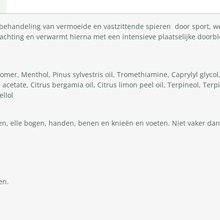
ke behandeling van vermoeide en vastzittende spieren door sport, we
achting en verwarmt hierna met een intensieve plaatselijke doorbl
bomer, Menthol, Pinus sylvestris oil, Tromethiamine, Caprylyl glycol
acetate, Citrus bergamia oil, Citrus limon peel oil, Terpineol, Terpi
ellol
men, elle bogen, handen, benen en knieën en voeten. Niet vaker da
en.