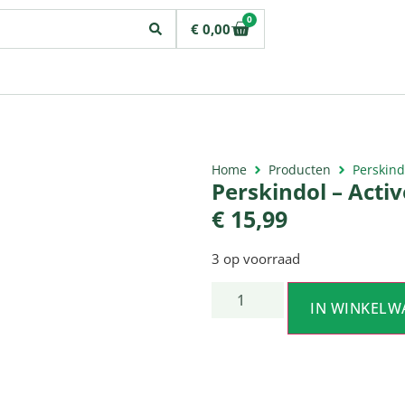
0
€
0,00
Home
Producten
Perskind
Perskindol – Activ
€
15,99
3 op voorraad
IN WINKELW