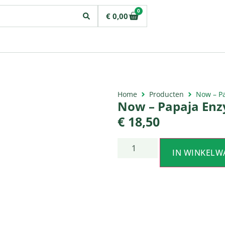
0
€
0,00
Home
Producten
Now – P
Now – Papaja En
€
18,50
IN WINKELW