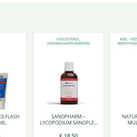
CHOLESTEROL
,
KEEL - G
VOEDINGSSUPPLEMENTEN
WEERSTAN
EX FLASH
SANOPHARM –
NATUR
ML.
LYCOPODIUM SANOPLEX
MUL
50 ML.
0
€
18,50