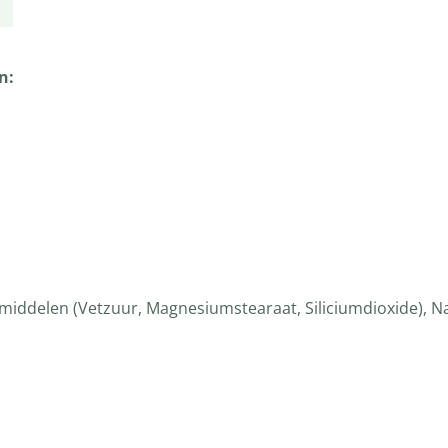
n:
rmiddelen (Vetzuur, Magnesiumstearaat, Siliciumdioxide), N