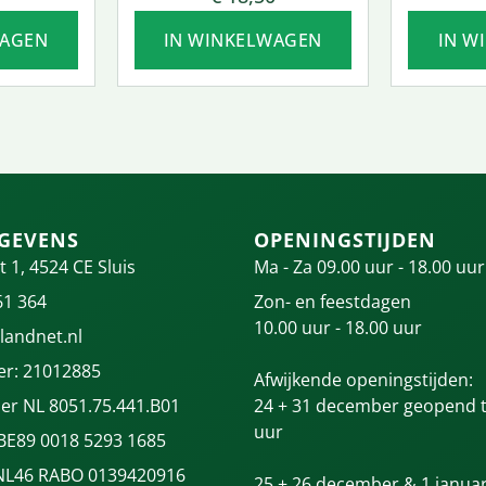
WAGEN
IN WINKELWAGEN
IN W
GEVENS
OPENINGSTIJDEN
t 1, 4524 CE Sluis
Ma - Za 09.00 uur - 18.00 uur
61 364
Zon- en feestdagen
10.00 uur - 18.00 uur
landnet.nl
r: 21012885
Afwijkende openingstijden:
r NL 8051.75.441.B01
24 + 31 december geopend t
uur
 BE89 0018 5293 1685
NL46 RABO 0139420916
25 + 26 december & 1 januar