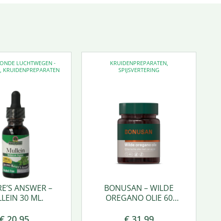
EZONDE LUCHTWEGEN -
KRUIDENPREPARATEN
,
D
,
KRUIDENPREPARATEN
SPIJSVERTERING
E’S ANSWER –
BONUSAN – WILDE
LEIN 30 ML.
OREGANO OLIE 60
SOFTGEL
€
20,95
€
31,99