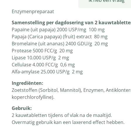
Productomschrijving
Ik heb een vraag
Enzymenpreparaat
Samenstelling per dagdosering van 2 kauwtablette
Papaïne (uit papaja) 2000 USP/mg 100 mg
Papaja (Carica papaya) (fruit) extract 80 mg
Bromelaïne (uit ananas) 2400 GDU/g 20 mg
Protease 5000 FCC/g 20 mg
Lipase 10.000 USP/g 2 mg
Cellulase 4.000 FCC/g 0,6 mg
Alfa-amylase 25.000 USP/g 2 mg
Ingrediënten:
Zoetstoffen (Sorbitol, Mannitol), Enzymen, Antiklonte
koperchlorofylline).
Gebruik:
2 kauwtabletten tijdens of vlak na de maaltijd.
Overmatig gebruik kan een laxerend effect hebben.