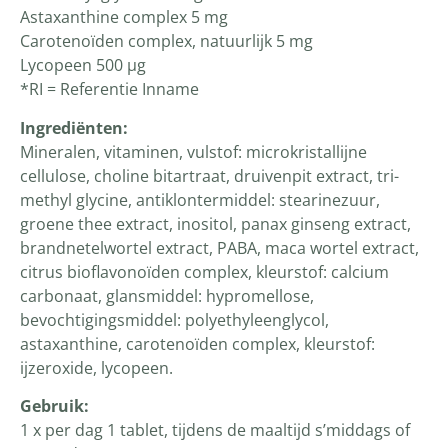
Astaxanthine complex 5 mg
Carotenoïden complex, natuurlijk 5 mg
Lycopeen 500 µg
*RI = Referentie Inname
Ingrediënten
:
Mineralen, vitaminen, vulstof: microkristallijne
cellulose, choline bitartraat, druivenpit extract, tri-
methyl glycine, antiklontermiddel: stearinezuur,
groene thee extract, inositol, panax ginseng extract,
brandnetelwortel extract, PABA, maca wortel extract,
citrus bioflavonoïden complex, kleurstof: calcium
carbonaat, glansmiddel: hypromellose,
bevochtigingsmiddel: polyethyleenglycol,
astaxanthine, carotenoïden complex, kleurstof:
ijzeroxide, lycopeen.
Gebruik:
1 x per dag 1 tablet, tijdens de maaltijd s’middags of