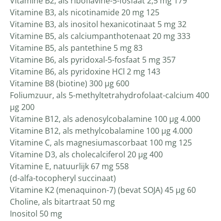
Vitamine B2, als riboflavine-5-fosfaat 2,5 mg 179
Vitamine B3, als nicotinamide 20 mg 125
Vitamine B3, als inositol hexanicotinaat 5 mg 32
Vitamine B5, als calciumpanthotenaat 20 mg 333
Vitamine B5, als pantethine 5 mg 83
Vitamine B6, als pyridoxal-5-fosfaat 5 mg 357
Vitamine B6, als pyridoxine HCl 2 mg 143
Vitamine B8 (biotine) 300 µg 600
Foliumzuur, als 5-methyltetrahydrofolaat-calcium 400
μg 200
Vitamine B12, als adenosylcobalamine 100 μg 4.000
Vitamine B12, als methylcobalamine 100 μg 4.000
Vitamine C, als magnesiumascorbaat 100 mg 125
Vitamine D3, als cholecalciferol 20 µg 400
Vitamine E, natuurlijk 67 mg 558
(d-alfa-tocopheryl succinaat)
Vitamine K2 (menaquinon-7) (bevat SOJA) 45 µg 60
Choline, als bitartraat 50 mg
Inositol 50 mg